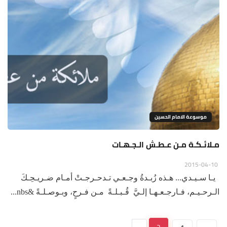
موسوعة الامام الحسين
مـلائـكـة مـن عـطـش الـجـهـات
2015-04-10
يـا سـيـدي... هـذه زُبـدةُ وجـعـي تـدحـرجـتْ أمـام ضـريـحِـكَ
الـرحـيـم، فـارجـعـهـا إلـيَّ قُـبـلـةً مـن فـرحٍ، وبـوصـلـةً &nbs...