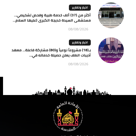
اخبار وتقارير
أكثر من (37) ألف خدمة طبية وفحص تشخيصي…
مستشفى السيدة خديجة الكبرى (عليها السلام...
08/08/2026
اخبار وتقارير
بـ(18) مشروعاً نوعياً و(80) مشاركة فاعلة… معهد
أديبات الطف يعلن حصيلة خدماته في...
08/08/2026