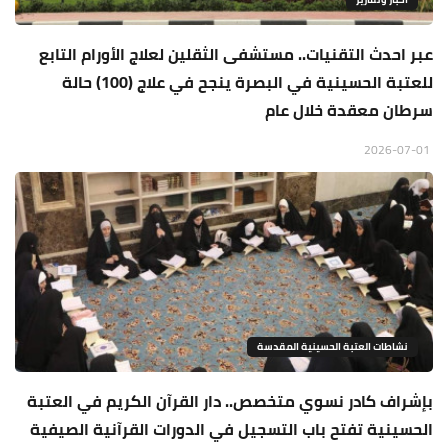
عبر احدث التقنيات.. مستشفى الثقلين لعلاج الأورام التابع
للعتبة الحسينية في البصرة ينجح في علاج (100) حالة
سرطان معقدة خلال عام
2026-07-01
نشاطات العتبة الحسينية المقدسة
بإشراف كادر نسوي متخصص.. دار القرآن الكريم في العتبة
الحسينية تفتح باب التسجيل في الدورات القرآنية الصيفية