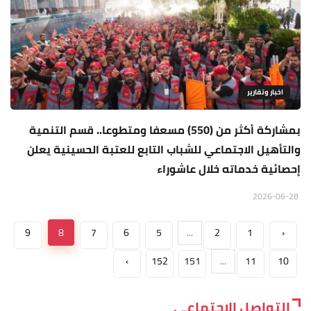
اخبار وتقارير
بمشاركة أكثر من (550) مسعفا ومتطوعا.. قسم التنمية
والتأهيل الاجتماعي للشباب التابع للعتبة الحسينية يعلن
إحصائية خدماته خلال عاشوراء
2026-06-28
9
8
7
6
5
...
2
1
‹
›
152
151
...
11
10
التواصل الاجتماعي