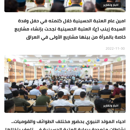
اخبار وتقارير
امين عام العتبة الحسينية خلال كلمته في حفل ولادة
السيدة زينب (ع): العتبة الحسينية نجحت بإنشاء مشاريع
خاصة بالمرأة من بينها مشاريع الأولى في العراق
2022-11-30
اخبار وتقارير
احياء المولد النبوي بحضور مختلف الطوائف والقوميات..
نشاطات متعددة برعاية العتبة الحسينية في تلعفر يتخللها