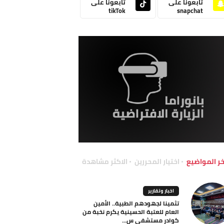
تابعونا على
تابعونا على
tikTok
snapchat
خر المواضيع
اختيار المحررين
الاكثر مشاهدة
اخبار وتقارير
تثمينا لجهودهم الطبية.. الأمين
العام للعتبة الحسينية يكرم نخبة من
كوادر مستشفى س...