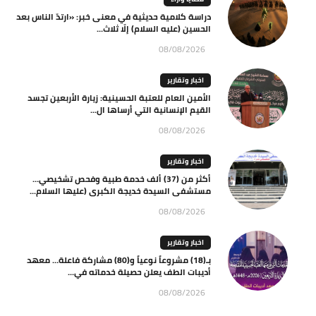
دراسة كلامية حديثية في معنى خبر: «ارتدّ الناس بعد
الحسين (عليه السلام) إلّا ثلاث...
08/08/2026
اخبار وتقارير
الأمين العام للعتبة الحسينية: زيارة الأربعين تجسد
القيم الإنسانية التي أرساها ال...
08/08/2026
اخبار وتقارير
أكثر من (37) ألف خدمة طبية وفحص تشخيصي…
مستشفى السيدة خديجة الكبرى (عليها السلام...
08/08/2026
اخبار وتقارير
بـ(18) مشروعاً نوعياً و(80) مشاركة فاعلة… معهد
أديبات الطف يعلن حصيلة خدماته في...
08/08/2026