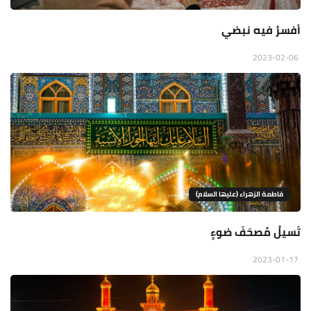
أفسرُ فيه نبضي
2023-02-06
فاطمة الزهراء (عليها السلام)
تَسيلُ مُصحَفَ ضوءٍ
2023-01-17