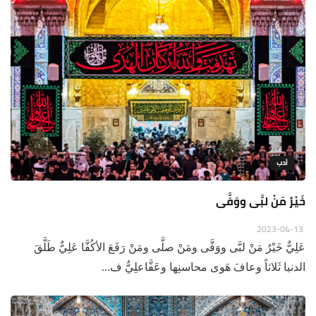
أدب
خَيْرُ مَنْ لبَّى ووَفَّى
2023-04-13
عَلِيٌّ خَيْرُ مَنْ لبَّى ووَفَّى ومَنْ صلَّى ومَنْ رَفَعَ الأكُفَّا عَلِيٌّ طَلَّقَ
الدنيا ثَلاثاً وعافَ هَوى محاسنِها وعَفَّاعلِيٌّ ف...