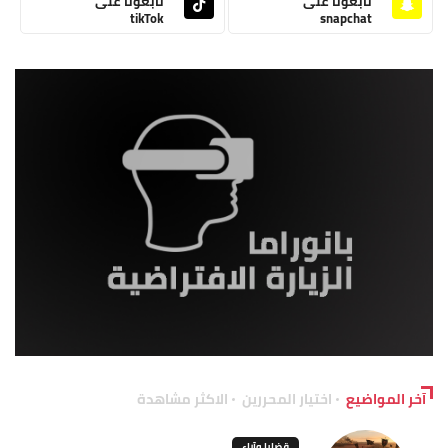
تابعونا على
تابعونا على
tikTok
snapchat
آخر المواضيع
اختيار المحررين
الاكثر مشاهدة
قضايا وآراء