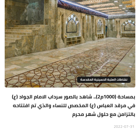
نشاطات العتبة الحسينية المقدسة
بمساحة (1000م2).. شاهد بالصور سرداب الامام الجواد (ع)
في مرقد العباس (ع) المخصص للنساء والذي تم افتتاحه
بالتزامن مع حلول شهر محرم
2022-07-31