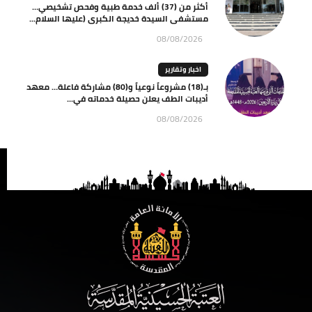
أكثر من (37) ألف خدمة طبية وفحص تشخيصي…
مستشفى السيدة خديجة الكبرى (عليها السلام...
08/08/2026
اخبار وتقارير
بـ(18) مشروعاً نوعياً و(80) مشاركة فاعلة… معهد
أديبات الطف يعلن حصيلة خدماته في...
08/08/2026