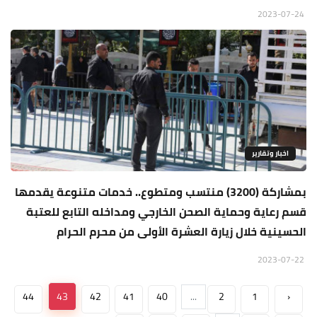
2023-07-24
اخبار وتقارير
بمشاركة (3200) منتسب ومتطوع.. خدمات متنوعة يقدمها
قسم رعاية وحماية الصحن الخارجي ومداخله التابع للعتبة
الحسينية خلال زيارة العشرة الأولى من محرم الحرام
2023-07-22
44
43
42
41
40
...
2
1
‹