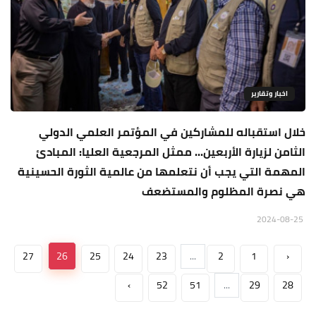
اخبار وتقارير
خلال استقباله للمشاركين في المؤتمر العلمي الدولي
الثامن لزيارة الأربعين... ممثل المرجعية العليا: المبادئ
المهمة التي يجب أن نتعلمها من عالمية الثورة الحسينية
هي نصرة المظلوم والمستضعف
2024-08-25
27
26
25
24
23
...
2
1
‹
›
52
51
...
29
28