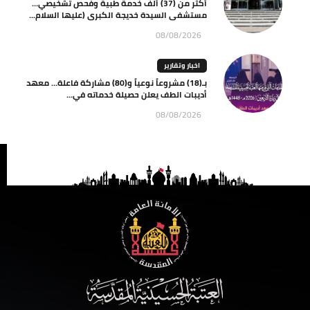
أكثر من (37) ألف خدمة طبية وفحص تشخيصي…
مستشفى السيدة خديجة الكبرى (عليها السلام...
08/08/2026
اخبار وتقارير
بـ(18) مشروعاً نوعياً و(80) مشاركة فاعلة… معهد
أديبات الطف يعلن حصيلة خدماته في...
08/08/2026