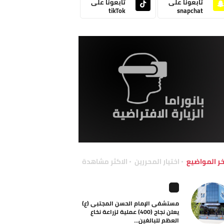
تابعونا على
تابعونا على
tikTok
snapchat
خر المواضيع
اختيار المحررين
الاكثر مشاهدة
مستشفى الإمام الحسن المجتبى (ع)
يعلن نجاح (400) عملية لزراعة نخاع
العظم للبالغين...