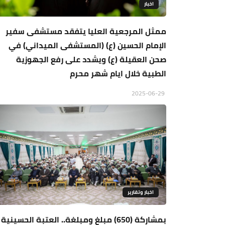
اخبار
ممثل المرجعية العليا يتفقد مستشفى سفير
الإمام الحسين (ع) (المستشفى الميداني) في
صحن العقيلة (ع) ويشدد على رفع الجهوزية
الطبية خلال ايام شهر محرم
2025-06-29
اخبار وتقارير
بمشاركة (650) مبلغ ومبلغة.. العتبة الحسينية