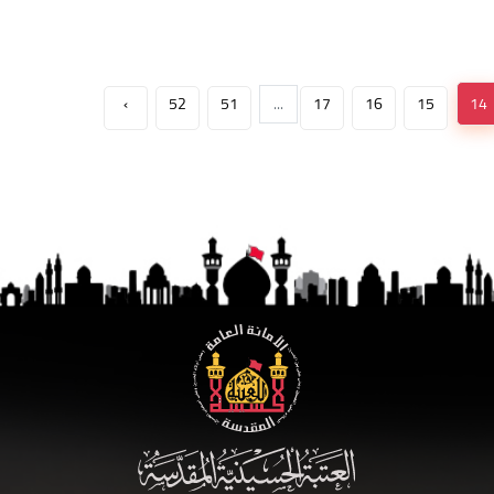
›
52
51
...
17
16
15
14