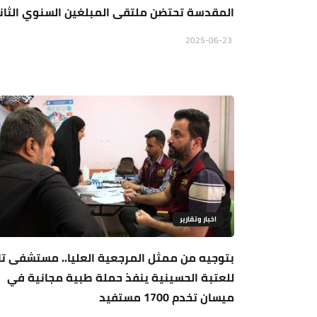
المقدسة تحتضن ملتقى المبلغين السنوي الثان
2025-06-23
اخبار وتقارير
بتوجيه من ممثل المرجعية العليا.. مستشفى تا
للعتبة الحسينية ينفذ حملة طبية مجانية في
ميسان تخدم 1700 مستفيد