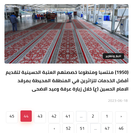
اخبار وتقارير
(1950) منتسبا ومتطوعا خصصتهم العتبة الحسينية لتقديم
أفضل الخدمات للزائرين في المنطقة المحيطة بمرقد
الامام الحسين (ع) خلال زيارة عرفة وعيد الاضحى
2023-06-18
45
44
43
42
41
...
2
1
‹
›
52
51
...
47
46