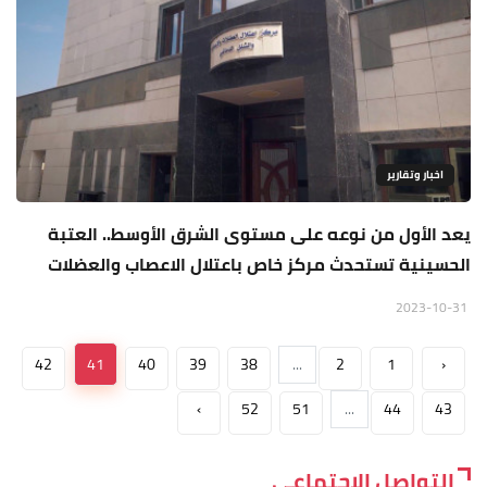
اخبار وتقارير
يعد الأول من نوعه على مستوى الشرق الأوسط.. العتبة
الحسينية تستحدث مركز خاص باعتلال الاعصاب والعضلات
2023-10-31
42
41
40
39
38
...
2
1
‹
›
52
51
...
44
43
التواصل الاجتماعي