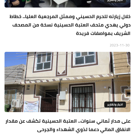
خلال زيارته للحرم الحسيني وممثل المرجعية العليا.. خطاط
دولي يهدي متحف العتبة الحسينية نسخة من المصحف
الشريف بمواصفات فريدة
2023-11-30
اخبار وتقارير
على مدار ثماني سنوات.. العتبة الحسينية تكشف عن مقدار
الانفاق المالي دعما لذوي الشهداء والجرحى