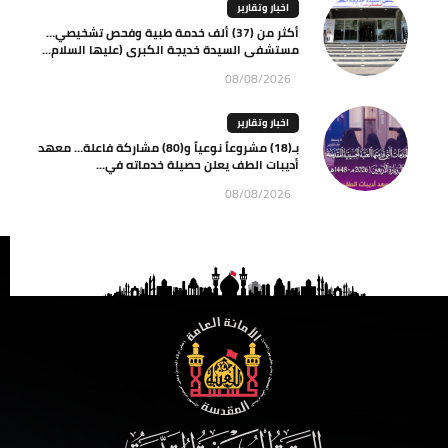
اخبار وتقارير
أكثر من (37) ألف خدمة طبية وفحص تشخيصي…
مستشفى السيدة خديجة الكبرى (عليها السلام...
08/08/2026
اخبار وتقارير
بـ(18) مشروعاً نوعياً و(80) مشاركة فاعلة… معهد
أديبات الطف يعلن حصيلة خدماته في...
08/08/2026