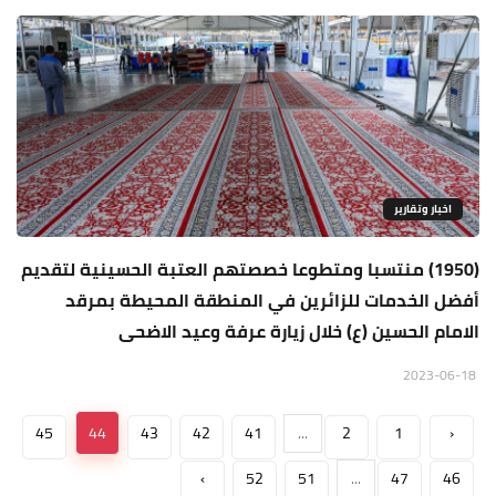
اخبار وتقارير
(1950) منتسبا ومتطوعا خصصتهم العتبة الحسينية لتقديم
أفضل الخدمات للزائرين في المنطقة المحيطة بمرقد
الامام الحسين (ع) خلال زيارة عرفة وعيد الاضحى
2023-06-18
45
44
43
42
41
...
2
1
‹
›
52
51
...
47
46