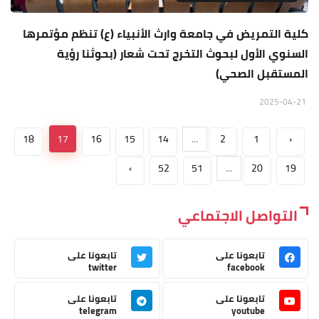
كلية التمريض في جامعة وارث الأنبياء (ع) تنظم مؤتمرها
السنوي الأول لبحوث التخرج تحت شعار (بحوثنا رؤية
المستقبل الصحي)
2025-04-21
18
17
16
15
14
...
2
1
‹
›
52
51
...
20
19
التواصل الاجتماعي
تابعونا على
تابعونا على
twitter
facebook
تابعونا على
تابعونا على
telegram
youtube