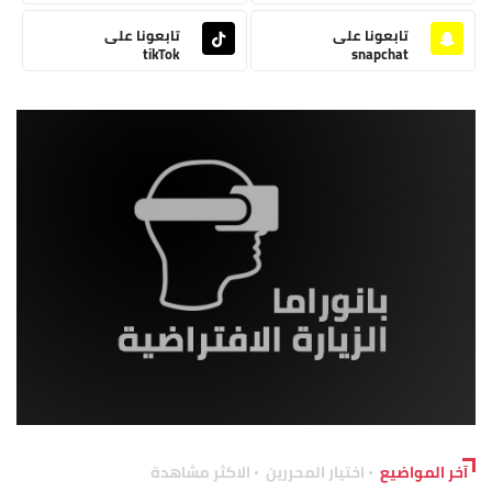
تابعونا على
تابعونا على
tikTok
snapchat
آخر المواضيع
اختيار المحررين
الاكثر مشاهدة