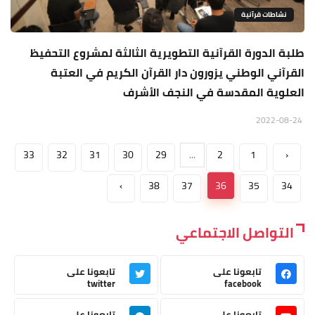
نشاطات قرآنية
طلبة الدورة القرآنية التطويرية الثالثة لمشروع التحفيظ
القرآني الوطني يزورون دار القرآن الكريم في العتبة
العلوية المقدسة في النجف الأشرف
2022-08-24
33
32
31
30
29
...
2
1
‹
›
38
37
36
35
34
التواصل الاجتماعي
تابعونا على
تابعونا على
twitter
facebook
تابعونا على
تابعونا على