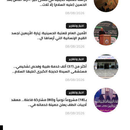
الحسين (عليه السلام) إلّا ثلاث...
08/08/2026
اخبار وتقارير
الأمين العام للعتبة الحسينية: زيارة الأربعين تجسد
القيم الإنسانية التي أرساها ال...
08/08/2026
اخبار وتقارير
أكثر من (37) ألف خدمة طبية وفحص تشخيصي…
مستشفى السيدة خديجة الكبرى (عليها السلام...
08/08/2026
اخبار وتقارير
بـ(18) مشروعاً نوعياً و(80) مشاركة فاعلة… معهد
أديبات الطف يعلن حصيلة خدماته في...
08/08/2026