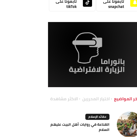
تابعونا على
تابعونا على
tikTok
snapchat
خر المواضيع
اختيار المحررين
الاكثر مشاهدة
عقائد الإسلام
القناعة في روايات أهل البيت عليهم
السلام