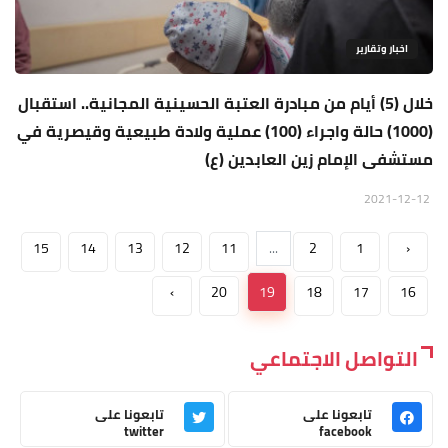
اخبار وتقارير
خلال (5) أيام من مبادرة العتبة الحسينية المجانية.. استقبال
(1000) حالة واجراء (100) عملية ولادة طبيعية وقيصرية في
مستشفى الإمام زين العابدين (ع)
2021-12-12
15
14
13
12
11
...
2
1
‹
›
20
19
18
17
16
التواصل الاجتماعي
تابعونا على
تابعونا على
twitter
facebook