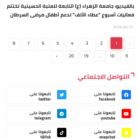
بالفيديو: جامعة الزهراء (ع) التابعة للعتبة الحسينية تختتم
فعاليات أسبوع "عطاء الألف" لدعم أطفال مرضى السرطان
2026-04-21
8
7
6
5
4
3
2
1
‹
›
20
19
...
10
9
التواصل الاجتماعي
تابعونا على
تابعونا على
twitter
facebook
تابعونا على
تابعونا على
telegram
youtube
تابعونا على
تابعونا على
tikTok
snapchat