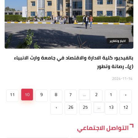
اخبار وتقارير
بالفيديو: كلية الادارة والاقتصاد في جامعة وارث الانبياء
(ع).. رصانة وتطور
2024-11-14
11
10
9
8
7
...
2
1
‹
›
26
25
...
13
12
التواصل الاجتماعي