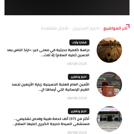
آخر المواضيع
اختيار المحررين
الاكثر مشاهدة
قضايا وآراء
دراسة كلامية حديثية في معنى خبر: «ارتدّ الناس بعد
الحسين (عليه السلام) إلّا ثلاث...
08/08/2026
اخبار وتقارير
الأمين العام للعتبة الحسينية: زيارة الأربعين تجسد
القيم الإنسانية التي أرساها ال...
08/08/2026
اخبار وتقارير
أكثر من (37) ألف خدمة طبية وفحص تشخيصي…
مستشفى السيدة خديجة الكبرى (عليها السلام...
08/08/2026