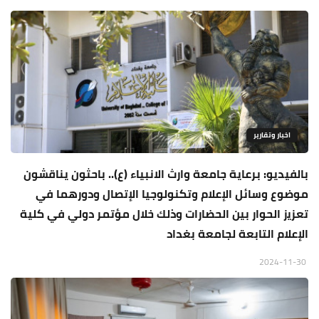
اخبار وتقارير
بالفيديو: برعاية جامعة وارث الانبياء (ع).. باحثون يناقشون
موضوع وسائل الإعلام وﺗﻜﻨﻮﻟﻮﺟﻴﺎ الإﺗﺼﺎل ودورﻫﻤﺎ ﻓﻲ
ﺗﻌﺰﻳز اﻟﺤﻮار بين الحضارات وذلك خلال مؤتمر دولي في كلية
الإعلام التابعة لجامعة بغداد
2024-11-30