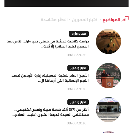
آخر المواضيع
اختيار المحررين
الاكثر مشاهدة
قضايا وآراء
دراسة كلامية حديثية في معنى خبر: «ارتدّ الناس بعد
الحسين (عليه السلام) إلّا ثلاث...
08/08/2026
اخبار وتقارير
الأمين العام للعتبة الحسينية: زيارة الأربعين تجسد
القيم الإنسانية التي أرساها ال...
08/08/2026
اخبار وتقارير
أكثر من (37) ألف خدمة طبية وفحص تشخيصي…
مستشفى السيدة خديجة الكبرى (عليها السلام...
08/08/2026