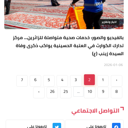
اخبار وتقارير
بالفيديو والصور: خدمات صحية متواصلة للزائرين… مركز
تدارك الكوارث في العتبة الحسينية يواكب ذكرى وفاة
السيدة زينب (ع)
2026-01-06
7
6
5
4
3
2
1
‹
›
26
25
...
10
9
8
التواصل الاجتماعي
تابعونا على
تابعونا على