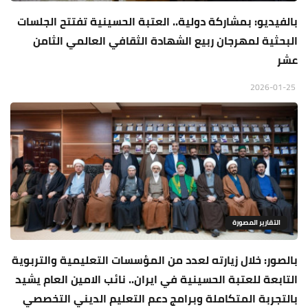
بالفيديو: بمشاركة دولية.. العتبة الحسينية تفتتح الجلسات
البحثية لمهرجان ربيع الشهادة الثقافي العالمي الثامن
عشر
2026-01-25
التقارير المصورة
بالصور: خلال زيارته لعدد من المؤسسات التعليمية والتربوية
التابعة للعتبة الحسينية في ايران.. نائب الامين العام يشيد
بالتجربة المتكاملة وبرامج دعم التعليم الديني التخصصي