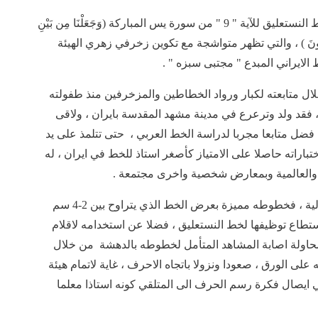
المخطوطة اعلاه احدى التحف الفنية التي انجزت بخط النستعليق للآية " 9 " من سورة يس المباركة (وَجَعَلْنَا مِن بَيْنِ
هُمْ لَا يُبْصِرُونَ ) ، والتي تظهر متواشجة مع تكوين زخرفي زهري الهيئة
الايراني المبدع " مجتبى سبزه " .
لال متابعته لكبار ورواد الخطاطين والمزخرفين منذ طفولته
، فقد ولد وترعرع في مدينة مشهد المقدسة بايران ، ولاقى
 فضل متابعا مجربا لدراسة الخط العربي ، حتى تتلمذ على يد
باراته حاصلا على الامتياز كأصغر استاذ للخط في ايران ، له
ة والعالمية وبمعارض شخصية واخرى مجتمعة .
تحمل اعمال الفنان سبزه بشكل عام هيئة جمالية عالية ، فخطوطه مميزة بعرض الخط الذي يتراوح بين 2-4 سم
استطاع توظيفها لخط النستعليق ، فضلا عن استخدامه لاقلام
حاولة اصابة المشاهد المتأمل لخطوطه بالدهشة من خلال
لى الورق ، صعودا ونزولا باتجاه الاحرف ، غاية لاتمام هيئة
 ايصال فكرة رسم الحرف الى المتلقي كونه استاذا معلما