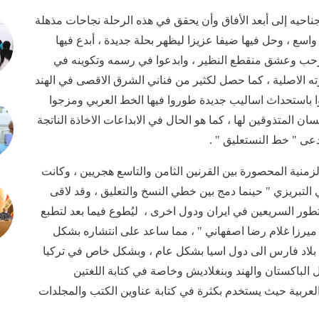
احيه إلى أبعد الأفاق وأن يحقق في هذه الرحلة نجاحات مذهلة
اسع ، وحل فيها ضيفا عزيزا ليظهر بحلة جديدة ، أبدع فيها
رحب وعشق منقطع النظير ، وابدعوا في رسمه وتكوينه في
الاصلية ، كما حصل لكثير من فناني الشرق الاقصى في الهند
ا باستحداث اساليب جديدة طوروا فيها الخط العربي ومزجوا
ن المتذوقين لها ، كما هو الحال في الابداعات الاخاذة الناتجة
عى " خط النستعليق " .
زمنية المحصورة بين القرنين الثامن والتاسع هجريين ، وكانت
التبريزي " حينما دمج بين خطي النسخ والتعليق ، وقد لاقى
لتطور السريعين في ايران ودول اخرى ، ليُطوع فيما بعد لتطبع
 میرزا غلام رضا اصفهاني " ، مما ساعد على انتشاره بشكل
 بلاد فارس الى دول اسيا بشكل عام ، وبشكل خاص في تركيا
لباكستان والهند وبنغلاديش وخاصة في كتابة اللغتين
 العربية حيث يستخدم بكثرة في كتابة عناوين الكتب والمجلدات