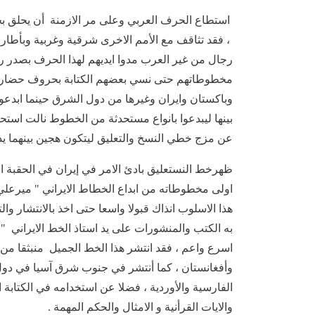
استطاع الحرف العربي وعلى مر الازمنة أن يحلق بجن
، فقد تثاقف مع الأمم الاخرى شرقية وغربية وبأطار و
رجال من غير العرب مدوا ايديهم لهذا الحرف بصدر 
مخطوطاتهم حتى نسي بعضهم الكتابة بحروف حضارته 
وباكستان وايران وغيرها من دول الشرق حينما ابدعو
بينها ليبدعوا بانواع مستحدثة من الخطوط نالت استحسا
عن مزج خطي النسخ والتعليق ليتكون هجين بينهما يد
ظهرخط النستعليق بادئ الامر في إيران في الحقبة ال
اولى مخطوطاته من ابداع الخطاط الايراني " ميرعلي 
هذا الاسلوب انذاك قبولا واسعا حتى اخذ بالانتشار وا
به الكتب والمنشورات على يد استاذ الخط الايراني "
اسرع واعم ، فقد انتشر هذا الخط الجميل منبثقا من
وأفغانستان ، كما أنتشر في جنوب شرق آسيا في دول ا
الفارسية والأوردية ، فضلا عن استخدامه في الكتابة
والايات القرأنية و الامثال والحكم المهمة .