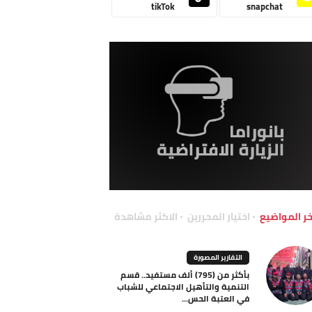
tikTok
snapchat
خر المواضيع
اختيار المحررين
الاكثر مشاهدة
التقارير المصورة
بأكثر من (795) ألف مستفيد.. قسم
التنمية والتأهيل الاجتماعي للشباب
في العتبة الحس...