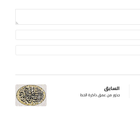
السابق
جذور من عمق ذاكرة الخط