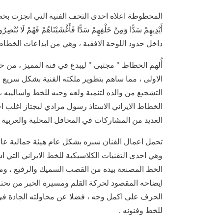
أَيْدِيهِمْ سَدًّا وَمِنْ خَلْفِهِمْ سَدًّا فَأَغْشَيْنَاهُمْ فَ
داخل حدود اللوحة الافقية ، وهي من ابداعات الخطاط 
أُلهم الخطاط " مجتبى " ليبدع في فنه المميز ، من خ
الاولى ، مما ساهم بتطوير ملكته الفنية بشكل سريع 
التشجيع من والده لتنمية ولعه وحبه للخط واساليبه ،
الخطاط الايراني الاستاذ رسول مرادي ليجتاز اغلب اخت
العديد من المشاركات في المحافل المحلية والعربي
وهي احدى التقنيات الكلاسيكية للخط الايراني التي 
الخط المصنعة بيده من القصب السميك والرفيع ، وم
ايضاحه المقصود لحركة القلم ومسيرة الحبر من تحته ع
الحرف على اكمل وجه ، فضلا عن محاولته الجادة في
للخط وفنونه .