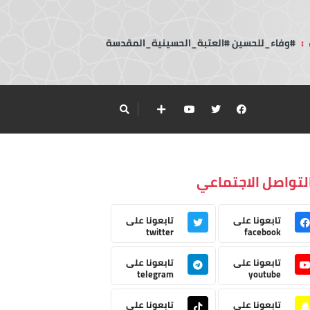
:
#وفاء_للحسين #العتبة_الحسينية_المقدسة
لتواصل الاجتماعي
تابعونا على
تابعونا على
twitter
facebook
تابعونا على
تابعونا على
telegram
youtube
تابعونا على
تابعونا على