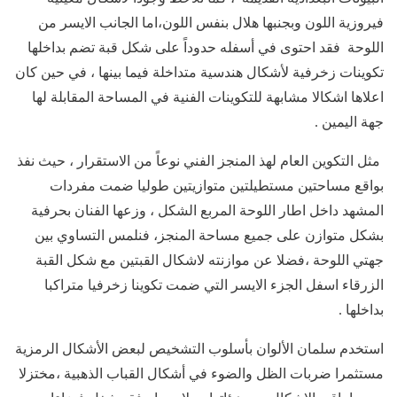
فيروزية اللون وبجنبها هلال بنفس اللون،اما الجانب الايسر من
اللوحة فقد احتوى في أسفله حدوداً على شكل قبة تضم بداخلها
تكوينات زخرفية لأشكال هندسية متداخلة فيما بينها ، في حين كان
اعلاها اشكالا مشابهة للتكوينات الفنية في المساحة المقابلة لها
جهة اليمين .
مثل التكوين العام لهذ المنجز الفني نوعاً من الاستقرار ، حيث نفذ
بواقع مساحتين مستطيلتين متوازيتين طوليا ضمت مفردات
المشهد داخل اطار اللوحة المربع الشكل ، وزعها الفنان بحرفية
بشكل متوازن على جميع مساحة المنجز، فنلمس التساوي بين
جهتي اللوحة ،فضلا عن موازنته لاشكال القبتين مع شكل القبة
الزرقاء اسفل الجزء الايسر التي ضمت تكوينا زخرفيا متراكبا
بداخلها .
استخدم سلمان الألوان بأسلوب التشخيص لبعض الأشكال الرمزية
مستثمرا ضربات الظل والضوء في أشكال القباب الذهبية ،مختزلا