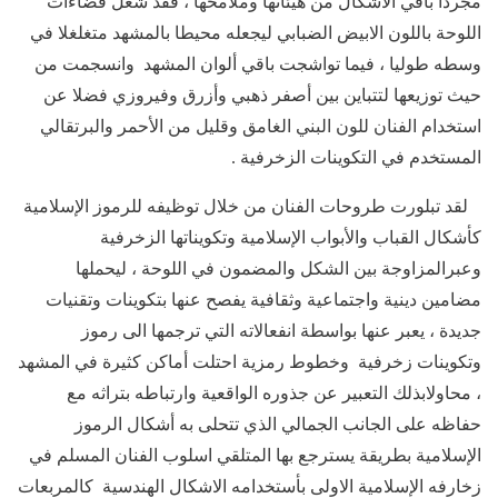
مجردا باقي الاشكال من هيئاتها وملامحها ، فقد شغل فضاءات
اللوحة باللون الابيض الضبابي ليجعله محيطا بالمشهد متغلغلا في
وسطه طوليا ، فيما تواشجت باقي ألوان المشهد وانسجمت من
حيث توزيعها لتتباين بين أصفر ذهبي وأزرق وفيروزي فضلا عن
استخدام الفنان للون البني الغامق وقليل من الأحمر والبرتقالي
المستخدم في التكوينات الزخرفية .
لقد تبلورت طروحات الفنان من خلال توظيفه للرموز الإسلامية
كأشكال القباب والأبواب الإسلامية وتكويناتها الزخرفية
وعبرالمزاوجة بين الشكل والمضمون في اللوحة ، ليحملها
مضامين دينية واجتماعية وثقافية يفصح عنها بتكوينات وتقنيات
جديدة ، يعبر عنها بواسطة انفعالاته التي ترجمها الى رموز
وتكوينات زخرفية وخطوط رمزية احتلت أماكن كثيرة في المشهد
، محاولابذلك التعبير عن جذوره الواقعية وارتباطه بتراثه مع
حفاظه على الجانب الجمالي الذي تتحلى به أشكال الرموز
الإسلامية بطريقة يسترجع بها المتلقي اسلوب الفنان المسلم في
زخارفه الإسلامية الاولى بأستخدامه الاشكال الهندسية كالمربعات