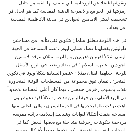
ونقوشها فضلا عن الروحانية التي تتصف بها القبة من خلال
رمزيتها في الجوامع والاضرحة الدينية المقدسة كما هو الحال في
تشخيصه لقبتي الامامين الجوادين في مدينة الكاظمية المقدسة
في بغداد .
في هذه اللوحة ينطلق سلمان بتكوين فني يتألف من مساحتين
طوليتين يفصلهما فضاء ضبابي ابيض، تضم المساحة في الجهة
اليمنى شكلاً لقبتيـن ذهبيتين يبدوا انهما تمثلان مرقد الامامين
الجوادين "عليهما السلام " في بغداد وضعتا في الربع الأسفل
للوحة "جعلهما الفنان يمثلان عنصر السيادة شكلا ولونا في تكوين
المنجز" ، تقعان فوق مجموعة من المسطحات اللونية المتجاورة
نفذت بأسلوب زخرفي هندسي ، فيما كان أعلى المساحة وتحديداً
في الربع الأعلى من جهة اليمين قد ضم شكلاً لقبة ذهبية بلون
باهت تركت ظلها بحجمها في الجهة اليسرى ، والى الخلف منها
مساحة ضمت أشكالا لبوابات وشبابيك إسلامية تراثية مقوسة
مزدحمة بتكوينات زخرفية متداخلة مع بعضها البعض كما في
البيوتات البغدادية القديمة ، كما نلاحظ وجوداً لأشكال معينيه