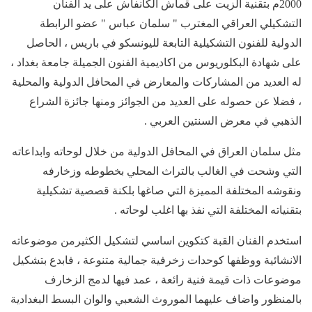
2000م بتقنية الزيت على قماش الكانفاش على يد الفنان
التشكيلي العراقي المغترب " سلمان عباس " عضو الرابطة
الدولية للفنون التشكيلية التابعة لليونسكو في باريس ، الحاصل
على شهادة البكلوريوس من اكاديمية الفنون الجميلة جامعة بغداد ،
له العديد من المشاركات والمعارض في المحافل الدولية والمحلية
، فضلا عن حصوله على العديد من الجوائز ومنها جائزة الشراع
الذهبي في معرض السنتين العربي .
مثل سلمان العراق في المحافل الدولية من خلال لوحاته وابداعاته
التي وشحت في الغالب بالتراث المحلي بخطوطه وزخارفه
ونقوشه المختلفة المميزة التي صاغها بلكنة قصصية تشكيلية
بتقنياته المختلفة التي نفذ بها اغلب لوحاته .
استخدم الفنان القبة كتكوين اساسي لتشكيل الكثيرمن موضوعاته
الانشائية ووظفها كوحدات زخرفية جمالية متنوعة ، فابدع بتشكيل
موضوعات ذات قيمة فنية رائعة ، عمد فيها لدمج الزخارف
بالمنظور واضاف عليهما الموروث الشعبي والوان البسط البغدادية