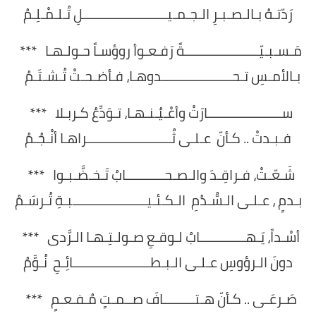
رَدّتـهُ بـالـصـبـرِ الـجـمـيــــــــــــــــــــــــلِ تُـلـمْـلِـمُ
مَـسـبـيّـــــــــــــــــــــةً رَفـعـوأ روؤسـاً حـولـهـا ***
بـالأمـسِ تـحــــــــــــــــــــدوهـا، فـأضـحـتْ تُـشـتَـمُ
ســـــــــــــــــــــارَتْ وأعْـيُـنـهـا، تـوَدِّعُ كـربـلا ***
فـبـدتْ .. كـأنّ عـلـى ثُــــــــــــــــــــــــراهـا أنْـجُـمُ
شَـعّـتْ، فـراقِـدَ والـصـحـــــــــــابُ تَـخـضَّـبـوا ***
بـدمٍ ، عـلـى الـسُّـدُمِ الـكـئـيـــــــــــــــــــــبـةِ تُـرسَـمُ
أسْـداً، يَـهـــــــــــــابُ لـوقـعِ صـولـتِـهـا الـرَّدى ***
دونَ الـرؤوسِ عـلـى الـبـطــــــــــــــــــــــائِـحِ نُـوَّمُ
صَـرعَـى .. كـأنّ هـتـــــــــافَ صــمـتٍ مُـفـعـمٍ ***