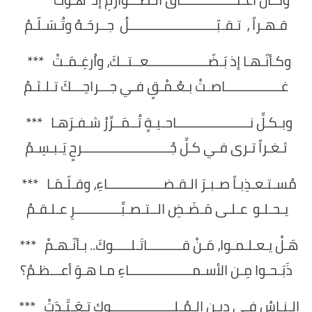
قـهـراً ، تـقـبّـــــــــــــــــــــــــلُ جــرحَـهُ وتُـسَـلّـمُ
وكـأنّـهـا إذ بَـضّـــــــــــــــــعــتــكَ، واُرغِـمَـتْ ***
غــــــــــــــــاصـتْ بـعُـمْـقٍ فـي جـــراحِـــكَ تـلـثـمُ
وبـكـلِّ نـــــــــــــــــــــاحـيـةٍ تُــمَــرِّرُ شـفـرَهـا ***
ثـغـراً تـرى فـي كـلِّ جُـــــــــــــــــــــــــرحٍ يَـبـسِـمُ
مُسـتـعـذِبـاً صـبـرَ الـقـضــــــــــــــــاءِ، وقـلّـمَـا ***
يـحـلـو عـلـى مَـضَـضِ الــتـصـبِّـــــــــــــرِ عـلـقـمُ
هَـلْ يـعـلـمـوا، مَـنْ قــــــــــاتَـلـــــوكَ.. بـأنّـهـمْ ***
ذَبَـحـوا مِـن الأسـمــــــــــــــــــاءِ مـا هـوَ أعـــظـمُ؟
الـنـاسُ فـي ديـنِ الـمُـلــــــــــــــــــوكِ تـعَـبَّـدَتْ ***