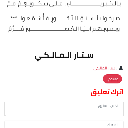
بـالـكـبـريــــــــــــــــــــاءِ .. عـلـى سـكـــوتِـهِـمُ فـمُ
صـرخـوا بـألـسـنـةِ الـنّـحُـــــــورِ فـأْ سْـمَـعـوا ***
وبـمـوتِـهـم أحـيَـا الـعُـصــــــــــــــــــــــــورَ مُـحـرَّمُ
سـتـار الـمـالـكـي
:
ستار المالكي
وسوم :
اترك تعليق