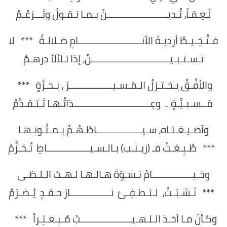
لَـعِـقـاً، تُـديــــــــــــــــــــــــنُ بـمـا تـقـولُ وتَـــزعُـمُ
فـتُـخِـيـطُ أرديـةَ الأنـــــــــــــــــــــــــامِ ضـلالـةً *** لا
تـسـتـبـيـــــــــــــــــــــــــــــــنُ، إذا تـلألأ درهـمُ
والأفْـقُ يـخـتـزلُ الـمَـسـيـــــــــــــــــرَ ، بـحـرَّةٍ ***
مَــسـبـيَّـةٍ .. وعِــــــــــــــــــــــــــــــدَاتُـهـا تَـتـقـدَّمُ
وآضـيـعَـتـاه، سـيــــــــــــــــــاطُـهُـمْ بـمـتُـونِـهـا
*** طُـبِـعَـتْ فـ (زيـنـب) بـالـسـيـــــــــــــــــاطِ تُـحَـزَّمُ
وخـيــــــــــــــــامُ نـسـوَةَ هـالـهـا لـهـبُ الـلـظـى
*** نَـشـبَـتْ، لـتـطـفِـئ نــــــــــــــــارَ حـقـدٍ يُـضـرَمُ
وكـأنّ مـا أخـذ الـلـهـيــــــــــــــــــــبُ مُـبـعـثِـراً ***