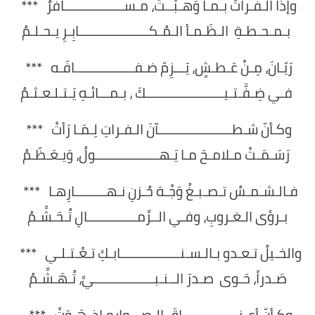
وإذا الـفـراتُ بـمـا وَهـبْــتَ، مـســـــــــــــــــافرٌ ***
بـمـحـطـةِ الـظَـمـأ الـمُـكــــــــــــــــــــابِـرِ يـحـلـمُ
رَيّـانَ، مِـنْ عَـطـشٍ، يَـــزِمّ ضـفـــــــــــــــــافَـه ***
فـي ضِـفَّـتـيــــــــــــــــــــــكَ ، بـمـــائـهِ يَـتـلـعـثـمُ
وكـأنّ شـطـــــــــــــــــــــآنَ الـفـراتِ لِـمَـا رَأتْ ***
رَسَـمَـتْ مـلامـحَ مـا يَـهــــــــــــــــــولُ، وَيـعَـظّـمُ
فـالـشـمـسُ تـصـبـغُ وَجْـهَ حُـزنِ نـهـــــــــارِهـا ***
بـرؤى الـغـروبِ، وفـي الــرِّمــــــــــــــالِ تُـحَـشِّـمُ
والخـيلُ تـعـدو بـالـسـنـــــــــــــــــابـكِ تـعْـتـلـي ***
صَـدراً، حَـوى صـدرَ الــنـبـــــــــــــــــيِّ، تُـهَـشِّـمُ
وكـأنّ أعـنــــــــــــــــاقَ الـصـــوارمِ إذ هَـوَتْ ***