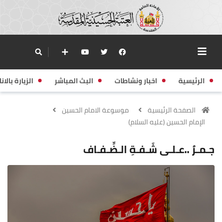
الرئيسية
اخبار ونشاطات
البث المباشر
الزيارة بالانا
الصفحة الرئيسية
موسوعة الامام الحسين
الإمام الحسين (عليه السلام)
جـمـرٌ ..عـلـى شَـفـةِ الـضِّـفـاف