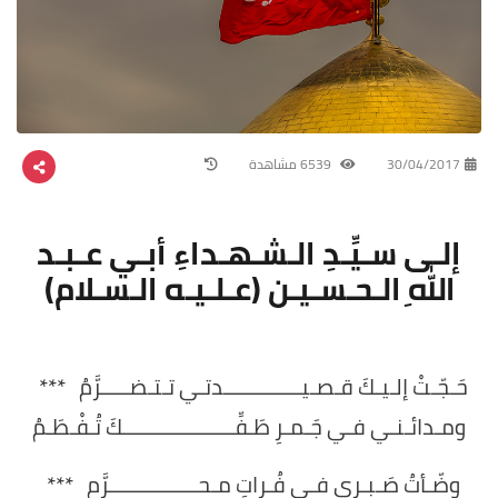
30/04/2017
6539 مشاهدة
إلـى سـيِّـدِ الـشـهـداءِ أبـي عـبـد
اللهِ الـحـسـيـن (عـلـيـه الـسـلام)
حَـجّـتْ إلـيـكَ قـصـيــــــــــــــدتـي تـتـضـــــرَّمُ ***
ومـدائـنـي فـي جَـمـرِ طَـفِّــــــــــــــــــــكَ تُـفْـطَـمُ
وضّـأتُ صَـبـري فـي فُـراتِ مـحــــــــــــــــرَّمٍ ***