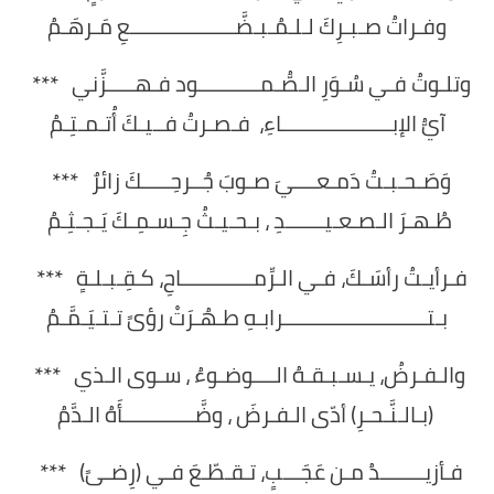
وفـراتُ صـبـرِكَ لـلـمُـبـضَّـــــــــــــــــــعِ مَـرهَـمُ
وتلـوتُ فـي سُـوَرِ الـصُّـمـــــــــــود فـهـــــزَّني ***
آيُّ الإبــــــــــــــــــــاءِ، فـصـرتُ فــيـكَ أُتـمـتِـمُ
وَصَـحـبـتُ دَمـعــــيَ صـوبَ جُــرحِـــــكَ زائرٌ ***
طُـهـرَ الـصـعـيـــــــدِ ، بـحـيـثُ جِـسـمِـكَ يَـجـثِـمُ
فـرأيـتُ رأسَـكَ، فـي الـرِّمـــــــــــــاحِ، كـقِـبـلـةٍ ***
بـتــــــــــــــــــــــــــرابـهِ طـهُـرَتْ رؤىً تـتـيَـمَّـمُ
والـفـرضُ، يـسـبـقـهُ الــــوضـوءُ ، سـوى الـذي ***
(بـالـنَّـحـرِ) أدّى الـفـرضَ ، وضَّـــــــــــــأَهُ الـدَّمُ
فـأزيــــــــدُ مـن عَجَـــبٍ، تـقـطّـعَ فـي (رِضـىً) ***