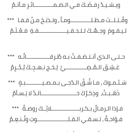
ويـشـيـدُ رفـضَـكَ فـي الـضـمـــــــــــــائـرِ مـأتـمُ
وقُـتـلــتَ مـظـلــــــــــــــومـاً ، وتـذبَـحَ مـنْ قـفـا ***
لـيـقـومَ وجـهُـكَ لـلـحـقـيـــــــــــــــــــقـةِ مَـعْـلَـمُ
حـتـى الـذي أنـتـصَـفـتْ بـه طُـرقــــــــــــــــاتُـه ***
عَـشِـقَ الـمُـضِــــــــــــــيَّ لِـحَـج نـهـجِـكَ يُـحْـرِمُ
سَـئـمـوكَ ، مـا شُـقَّ الـدُجـى بـمـصـيـــــــــــبـةٍ ***
ذَهَـبـتْ، وذِكـرُكَ خــــــــــــــــــــــــالـدٌ لا يَـسـأمُ
فـإذا الـرمـالُ بـكـربـــــــــــــــــــلائِــكَ روضـةٌ ***
فـوّاحـةٌ ، تـسـقـي الـقـلـــــــــــــــــــــوبَ وتُـنـعِـمُ