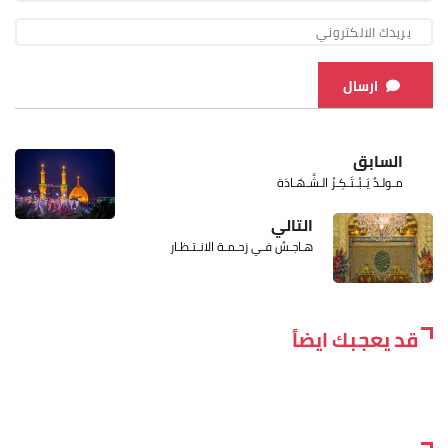
ارسال
السابق
مـولـدٌ يَـبْـتَـكِـرُ الـشَّـهَـادَة
التالي
هـاجـسٌ فـي زحـمـة الانـتـظـار
قد يعجبك ايضاً