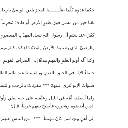
حكما غدوة كلّما صَلَّـــــــيا الفجرَ بلعنِ الوصيِّ بابِ ال
لعَنا خيرَ من مشى فوق ظهرِ الأرضِ أو طافَ مُحرِماً 
كفَرَا عند شتمِ آلِ رسولِ اللهِ نسلِ المهذَّبِ المعصومِ
والوصيِّ الذي به تثبتُ الأرضُ ولولاهُ دُكدِكتْ كالرميمِ
وكذا آله أولو العلمِ والفهمِ هداةٌ إلى الصراطِ القويمِ
خلفاءُ الإلهِ في الخلقِ بالعدلِ وبالقسطِ عند ظلمِ الظل
صلواتُ الإلهِ تُترى عليهمْ *** مقرناتٌ بالرحبِ والتسل
ولما أيقظته أمُّه في الليلِ وعنَّفته على حبهِ لعلي وأولا
الذين أبغضوه وهجروه فأصبح بينهم غريباً، قال:
إلى أهلِ بيتٍ لمن كانَ مؤمناً *** من الناسِ عنهم م