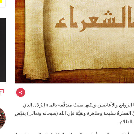
آ
وابعَ والأعاصير، ولكنها بقيتْ متدفِّقة بالماءِ الزُلالِ الذي
الفطرةُ سليمة وطاهرة ونقيَّة فإن الله (سبحانه وتعالى) يقيّض
 الظلام.