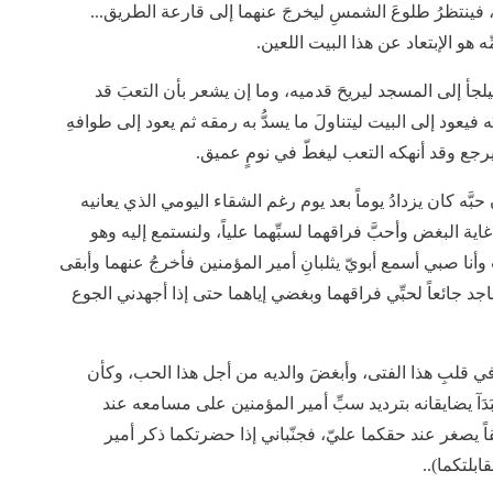
ح، فينتظرُ طلوعَ الشمسِ ليخرجَ عنهما إلى قارعة الطريق...
 هو الإبتعاد عن هذا البيت اللعين.
لجأ إلى المسجد ليريحَ قدميه، وما إن يشعر بأن التعبَ قد
 فيعود إلى البيت ليتناولَ ما يسدُّ به رمقه ثم يعود إلى طوافهِ
رجع وقد أنهكه التعب ليغطّ في نومٍ عميق.
بَّه كان يزدادُ يوماً بعد يوم رغم الشقاء اليومي الذي يعانيه
غاية البغض وأحبَّ فراقهما لسبِّهما علياً، ولنستمع إليه وهو
نا صبي أسمع أبويّ يثلبانِ أمير المؤمنين فأخرجُ عنهما وأبقى
اجد جائعاً لحبِّي فراقهما وبغضي إياهما حتى إذا أجهدني الجوع
ي قلبِ هذا الفتى، وأبغضَ والديه من أجل هذا الحب، وكأن
دَآ يضايقانه بترديد سبِّ أمير المؤمنين على مسامعه عند
اً يصغر عند حقكما عليّ، فجنّباني إذا حضرتكما ذكر أمير
بلتكما)..