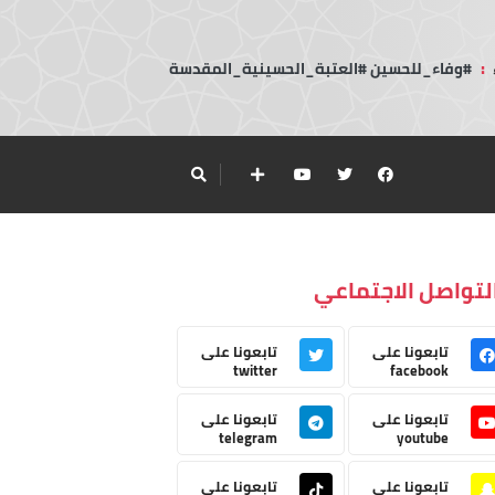
:
#وفاء_للحسين #العتبة_الحسينية_المقدسة
لتواصل الاجتماعي
تابعونا على
تابعونا على
twitter
facebook
تابعونا على
تابعونا على
telegram
youtube
تابعونا على
تابعونا على