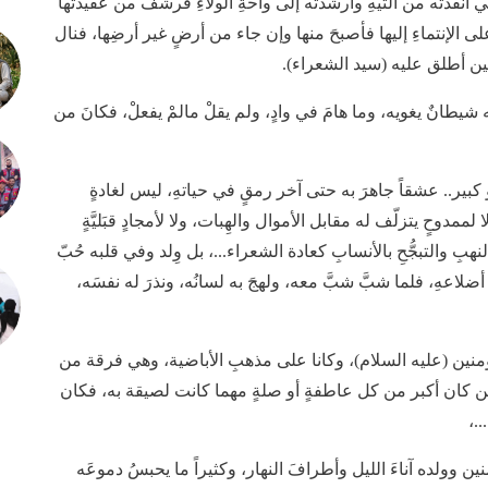
 التي أنقذته من التيهِ وأرشدته إلى واحةِ الولاءِ فرشفَ من عقيدتها
على الإنتماءِ إليها فأصبحَ منها وإن جاء من أرضٍ غير أرضِها، فنال
ين أطلق عليه (سيد الشعراء).
 شيطانٌ يغويه، وما هامَ في وادٍ، ولم يقلْ مالمْ يفعلْ، فكانَ من
 كبير.. عشقاً جاهرَ به حتى آخر رمقٍ في حياتهِ، ليس لغادةٍ
 لممدوحٍ يتزلّف له مقابل الأموال والهِبات، ولا لأمجادٍ قبَليَّةٍ
نهبِ والتبجُّحِ بالأنسابِ كعادة الشعراء...، بل وِلد وفي قلبه حُبّ
ضلاعهِ، فلما شبَّ شبَّ معه، ولهجَ به لسانُه، ونذرَ له نفسَه،
ؤمنين (عليه السلام)، وكانا على مذهبِ الأباضية، وهي فرقة من
 المؤمنين كان أكبر من كل عاطفةٍ أو صلةٍ مهما كانت لصيقة به، فكان
.،
نين وولده آناءَ الليل وأطرافَ النهار، وكثيراً ما يحبسُ دموعَه