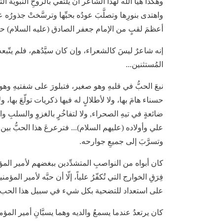
وهكذا هَيَّأ الله لهذا الشاعر أن يلتقي بالروحِ النبويَّة
واهتدى بنورِها وتصلَّبَ عودُه بحبِّها وترسَّختْ جذورُه 
أعظمَ لقبٍ من الإمام جعفر الصادق (عليه السلام) ح
إنه شاعرٌ ليسَ كالشعراء، وإن كان سيَّدُهم، فلم يتّبعه
المُستثنين...
نبعَ الحبُّ في قلبهِ وهو صغير، فتبلورَ على شفتيهِ وهو
حسناء هامَ بها، ولا لأطلالٍ له فيها ذكريات تولّعَ بها، ولا
ضائعةٍ في تيهِ الصحراء, ولا لتفاخُرٍ بالغزوِ والسلبِ وال
علي وأولاده (عليهم السلام)... فترعرعَ هذا الحبُّ بين أ
وتسرَّبَ إلى جميعِ جوارحه.
كان أبواه من النواصبِ المتشدِّدين ببغضهم لأمير الم
فِرَقِ الخوارج التي تُكفّرُ علياً، إلّا أن حبَّه لأمير
على استعداد للتضحية بكل شيء في سبيل هذا الحب..
كان يرتعدُ عندما يسمعُ والديه وهما يسبَّانِ أمير المؤم