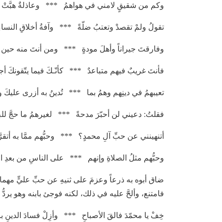
وكم من شقيقٍ لامني في هواهمُ *** وعاذلةٌ هبَّتْ بليل
تقولُ ولمْ تقصدْ وتعتبُ ضلّةً *** وآفةُ أخلاقِ النساءِ 
وفارقتَ جيراناً وأهلَ مودةٍ *** ومن أنتَ منه حين 
فأنتَ غريبٌ فيهم متباعدٌ *** كأنّـكَ فيما يتّقونكَ أ
تعيبهمُ في دينِهم وهمُ بما *** تُدينُ به أزرى عليكَ 
فقلتُ: دعيني لن أحبّرَ مدحةً *** لغيرهمُ ما حجَّ لله
أتنهينني عن حبِّ آلِ محمدٍ؟ *** وحبُّهم ممَّا به أتقرّ
وحبُّهم مثلُ الصلاةِ وإنهم *** على الناسِ من بعدِ ال
ضاق أبوه به ذرعاً وعزمَ على ثنيهِ عن حبِّ عليٍّ مهم
فامتنع، وألحَّ عليه في ذلك، لكنه فوجئ بابنه وهو يردُّ 
خِفْ يا محمّدَ فالقَ الأصباحِ *** وأزِلْ فسادَ الدينِ با