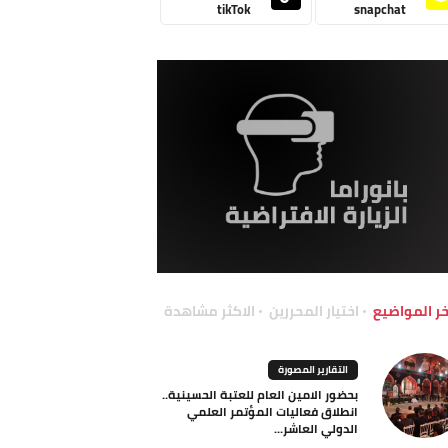
tikTok
snapchat
خر المواضيع
اختيار المحررين
الاكثر مشاهدة
التقارير المصورة
بحضور الامين العام للعتبة الحسينية..
انطلاق فعاليات المؤتمر العلمي
الدولي العاشر...