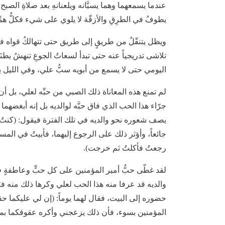
عندما يسمعهما وهما يسبَّانه ويلعنانهِ بعد صلاةِ الصب
يطوفُ في الطرِقِ والأزقّة لا يلوي على شيء فكلُّ همِّه
ويظل يتنقّلُ من طريقٍ إلى طريق حتى تتهالكُ قواه في
تلاشى تدريجياً عنه حتى تبدأ لسعاتُ الجوعِ تنهشُ بطنَه
اليومي حتى لا يسمع من أبويه سبُّ علي، وفي الليل ي
لم تمنع هذه المعاناة ذلك الصبي من حبِّه لعلي، بل أن ح
جرّاء هذا الحب الذي فاق حبَّه لوالديه بل إنه أبغضهما 
يصف شعوره نحو والديه في تلك الفترة فيقول: (كنتُ وأ
جائعاً، وأؤثر ذلك على الرجوع إليهما، فأبيتُ في المس
رجعتُ فأكلتُ ثم خرجت).
لقد غطّى حبُّ أمير المؤمنين على كل حبٍّ وعاطفةٍ ف
والديه قد عرفا منه هذا الحب لعلي وكرها ذلك منه فبَ
حضوره إلى البيت، فقال لهما يوماً: (إن لي عليكما حق
المؤمنين بسوء، فأن ذلك يزعجني وأكره عقوقكما بمقا