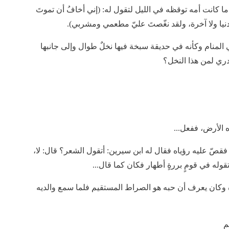
ً ما كانت أمه توقظه في الليل لتقول له: (إني أخافُ أن تموتَ
 دنيا ولا آخرة، ولقد نغّصتَ عليّ مطعمي ومشربي).
 المنام وكأنه في حديقة سبخة فيها نخلٌ طوال وإلى جانبها
دري لمن هذا النخل؟
 الأرض، ففعل...
فقصّ عليه رؤياه فقال له ابن سيرين: أتقول الشعر؟ قال: لا،
قوله في قومٍ بررةٍ أطهار فكان كما قال...
ررة وكان يعرف أن حبه هو الصراط المستقيم فلما سمع والديه
ِ