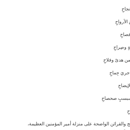
جاحِ
الأرواحِ
فصاحِ
 وصِراحِ
ن هدىً وفلاحِ
ريَ جِماحِ
لإيضاحِ
بسبسبٍ صحصاحِ
ِ
جج والقرائن الواضحة على منزلة أمير المؤمنين العظيمة،