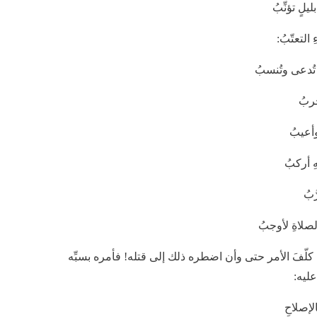
ٍ تؤنِّبُ
التعتّبُ:
تُدعى وتُنسبُ
جربُ
وأعيبُ
ِ أركبُ
َبُ
صلاةِ لأوجبُ
ا كلّفَ الأمر حتى وأن اضطره ذلك إلى قتله! فأمره بسبِّه
عليه:
لإصلاحِ