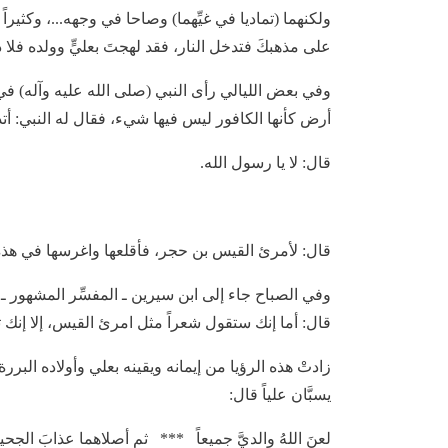
ولكنهما (تماديا في غيِّهما) وصاحا في وجهه...، وكثيرا
على مذهبكَ فتدخل النار، فقد لهجتَ بعليٍّ وولده فلا
وفي بعض الليالي رأى النبي (صلى الله عليه وآله) في
أرض كأنها الكافور ليس فيها شيء، فقال له النبي: أت
قال: لا يا رسول الله.
قال: لأمرئ القيس بن حجر، فأقلعها واغرسها في هذه
وفي الصباح جاء إلى ابن سيرين ـ المفسِّر المشهور ـ 
قال: أما إنك ستقول شعراً مثل امرئ القيس، إلا إنك ت
زادتْ هذه الرؤيا من إيمانه ويقينه بعلي وأولاده الب
يسبَّان علياً قال:
لعنَ اللهُ والديَّ جميعاً *** ثم أصلاهما عذابَ الجحيم