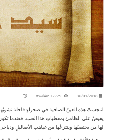
30/01/2018
12725 مشاهدة
انبجستْ هذه العينُ الصافية في صحراءٍ قاحلة تشوبُها الز
يفيضُ على الظامئ بمعطياتِ هذا الحب، فعندما تكونُ 
لها من يحتضنُها وينتزعُها من غياهبِ الأضاليلِ ودياجي