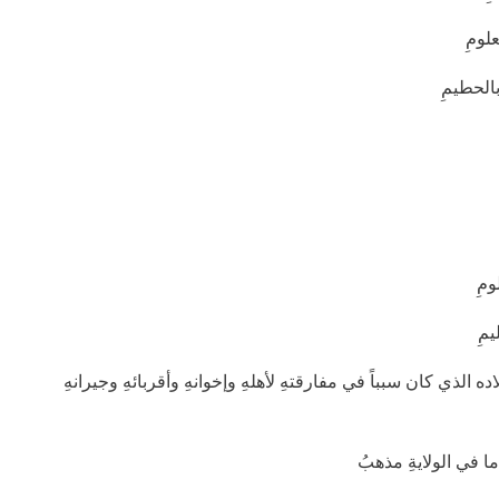
علومِ
بالحطيمِ
ومِ
يمِ
ده الذي كان سبباً في مفارقتهِ لأهلهِ وإخوانهِ وأقربائهِ وجيرانهِ
ا في الولايةِ مذهبُ