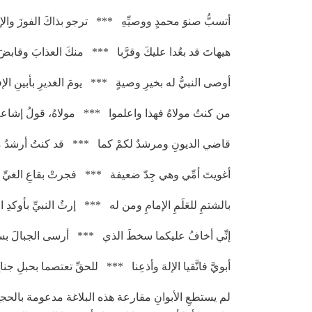
أتسبُّ صنوَ محمدٍ ووصيِّهِ *** ترجو بذاكَ الفوزَ والإن
هيهاتَ قد بعُدا عليكَ وقرَّبا *** منكَ العذابَ وقابضَ 
أوصى النبيُّ له بخيرِ وصيةٍ *** يومَ الغديرِ بأبينِ الإ
من كنتُ مولاهُ فهذا واعلموا *** مولاهُ، قولُ إشاعةٍ
قاضي الديونِ ومرشدٌ لكمْ كما *** قد كنتُ أرشدُ م
أغويتَ أمِّي وهي جِدّ ضعيفة *** فجرتْ بقاعِ الغيِّ ج
بالشتمِ للعَلَمِ الإمامِ ومن له *** إرثُ النبيِّ بأوكدِ ا
إنِّي أخافُ عليكما سخطَ الذي *** أرسى الجبالَ 
أبويَّ فاتَّقيا الإلهَ وأذعِنا *** للحقِّ تعتصما بحبلِ جناح
لم يستطعِ الأبوانِ مقارعة هذه البلاغة مدعومة بالح