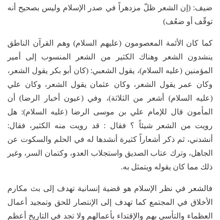
ضيف: (إن الشعر ظلّ مزدهراً في صدر الإسلام وليس بصحيح أنه
توقّف أو ضعُف)
كما كان الأئمة المعصومون (عليهم السلام) وهم القرآن الناطق
ينشدون الشعر وهناك الكثير من الشعر المنسوب إلى أمير
المؤمنين (عليه السلام)، يقول الشعبي: (كان أبو بكر يقول الشعر،
وكان عمر يقول الشعر، وكان عثمان يقول الشعر، وكان علي
(عليه السلام) أشعر من الثلاثة)، وفي (عيون أخبار الرضا) أن
المأمون قال للإمام علي بن موسى الرضا (عليه السلام): هل
رويت من الشعر شيئاً ؟ فقال : قد رويت منه الكثير، فقال:
أنشدني، ثم ذكر أشعاراً كثيرة أنشدها له في الحلم والسكوت عن
الجاهل، وترك عتاب الصديق واستجلاب العدو، وكتمان السر، وغير
ذلك مما كان يقوله ويتمثل به.
فالشعر في نظر الإسلام هو قضية إنسانية تهدف إلى بث مكارم
الأخلاق في المجتمع كما تهدف إلى الإنتصار للحق وتمجيد أعمال
العظماء والتأسي بهم والإقتداء بأعمالهم ولا تجد في التاريخ أعظم