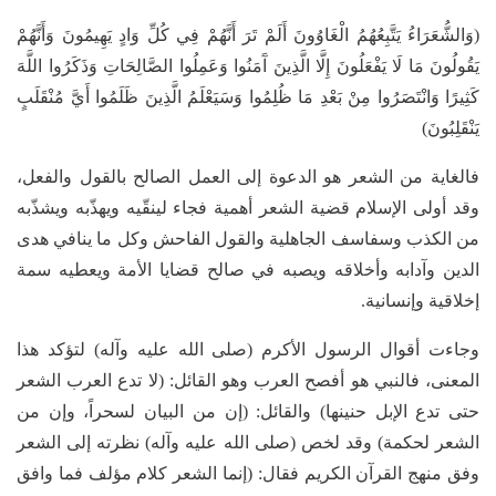
(وَالشُّعَرَاءُ يَتَّبِعُهُمُ الْغَاوُونَ أَلَمْ تَرَ أَنَّهُمْ فِي كُلِّ وَادٍ يَهِيمُونَ وَأَنَّهُمْ
يَقُولُونَ مَا لَا يَفْعَلُونَ إِلَّا الَّذِينَ آَمَنُوا وَعَمِلُوا الصَّالِحَاتِ وَذَكَرُوا اللَّهَ
كَثِيرًا وَانْتَصَرُوا مِنْ بَعْدِ مَا ظُلِمُوا وَسَيَعْلَمُ الَّذِينَ ظَلَمُوا أَيَّ مُنْقَلَبٍ
يَنْقَلِبُونَ)
فالغاية من الشعر هو الدعوة إلى العمل الصالح بالقول والفعل،
وقد أولى الإسلام قضية الشعر أهمية فجاء لينقّيه ويهذّبه ويشذّبه
من الكذب وسفاسف الجاهلية والقول الفاحش وكل ما ينافي هدى
الدين وآدابه وأخلاقه ويصبه في صالح قضايا الأمة ويعطيه سمة
إخلاقية وإنسانية.
وجاءت أقوال الرسول الأكرم (صلى الله عليه وآله) لتؤكد هذا
المعنى، فالنبي هو أفصح العرب وهو القائل: (لا تدع العرب الشعر
حتى تدع الإبل حنينها) والقائل: (إن من البيان لسحراً، وإن من
الشعر لحكمة) وقد لخص (صلى الله عليه وآله) نظرته إلى الشعر
وفق منهج القرآن الكريم فقال: (إنما الشعر كلام مؤلف فما وافق