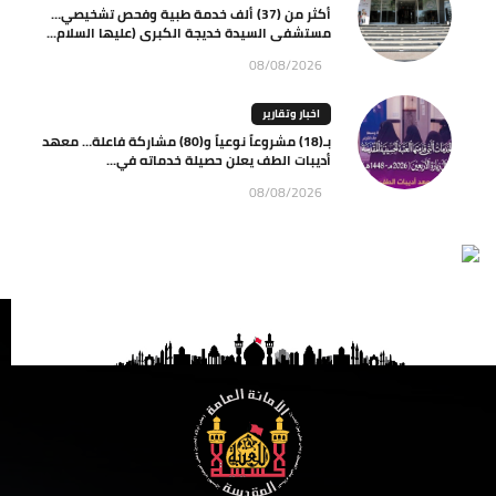
أكثر من (37) ألف خدمة طبية وفحص تشخيصي…
مستشفى السيدة خديجة الكبرى (عليها السلام...
08/08/2026
اخبار وتقارير
بـ(18) مشروعاً نوعياً و(80) مشاركة فاعلة… معهد
أديبات الطف يعلن حصيلة خدماته في...
08/08/2026