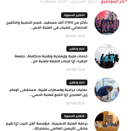
آخر المواضيع
اختيار المحررين
الاكثر مشاهدة
التقارير المصورة
بأكثر من (795) ألف مستفيد.. قسم التنمية والتأهيل
الاجتماعي للشباب في العتبة الحس...
06/08/2026
اخبار وتقارير
خدمات طبية وإرشادية وتقنية متكاملة.. جامعة
الزهراء (ع) للبنات التابعة للعتبة الح...
06/08/2026
اخبار وتقارير
عمليات جراحية وقسطرات قلبية.. مستشفى الإمام
زين العابدين (ع) التابع للعتبة الحسي...
06/08/2026
التقارير المصورة
برعاية العتبة الحسينية.. مؤسسة أهل البيت (ع) تقيم
ملتقى الأربعين العالمي بمشاركة...