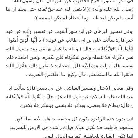
في الدر المنثور: اخرج الخطيب عن انس قال: قال رسول الله
(صلى الله عليه وآله): (( لا يتقى الله عبد حقّ تُقاته حتى يعلم ان ما
أصابه لم يكن ليخطئه، وما أخطأه لم يكن ليصيبه )).
وفي تفسير البرهان عن ابن شهر آشوب عن تفسير وكيع عن عبد
خير قال: سألت علي بن ابي طالب عن قوله: { يَا أَيُّهَا الَّذِينَ آَمَنُوا
اتَّقُوا اللَّهَ حَقَّ تُقَاتِهِ }، قال: ( والله ما عمل بها غير بيت رسول الله،
نحن ذكرناه فلا ننساه ونحن شكرناه فلن نكفره، ونحن اطعناه فلم
نعصه، فلما نزلت هذه الآية قال الصحابة: لا نطيق ذلك، فأنزل الله:
فاتقوا الله ما استطعتم، قال وكيع: ما اطقتم ) الحديث .
وفي معاني الاخبار وتفسير العياشي عن ابي بصير قال: سألت ابا
عبد الله (عليه السلام) عن قول الله عزّ وجلّ { اتَّقُوا اللَّهَ حَقَّ تُقَاتِهِ
} قال: (يطاع فلا يعصى، ويذكر فلا ينسى ويشكر فلا يكفر).
اذن بدون هذه الركيزة يكون كل مجتمعا جاهليا، لأنه انما تكون
مناهجه جاهلية، فلا تكون هناك قيادة راشدة في الارض للبشرية،
انما تكون القيادة للجاهلية، كما هو الحال اليوم.