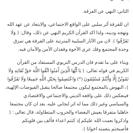
الثاني: النهي عن الفرقة.
ان للفرقة أثر سلبي على الواقع الاجتماعي، والابتعاد عن عهد الله
ونهجه ودينه، ولذا اكد القرآن الكريم النهي عن ذلك، وقال: { وَلَا
تَفَرَّقُوا }. لان من الآثار السلبية المترتبة على الفرقة هي تمزق
وحدة المجتمع وفك عرى الأخوة وفقدان الأمن والأمان فيه.
وبناء على ما تقدم فان الدرس التربوي المستفاد من القرآن
الكريم في قوله تعالى: { يَا أَيُّهَا الَّذِينَ آَمَنُوا اتَّقُوا اللَّهَ حَقَّ تُقَاتِهِ وَلَا
تَمُوتُنَّ إِلَّا وَأَنْتُمْ مُسْلِمُونَ (*) وَاعْتَصِمُوا بِحَبْلِ اللَّهِ جَمِيعًا وَلَا تَفَرَّقُوا
}، النهوض بالمجتمع ليكون مجتمعا صالحا يتقبل الفيوضات الإلهية،
فينعكس ذلك على واقعه الديني والاجتماعي والاقتصادي
والسياسي وغير ذلك مما له اثر ايجابي عليه. بعد ان كان مجتمعا
جاهليا متفرقا يعيش البغضاء والحروب المتطاولة، قال تعالى : {
واذكروا نعمت الله عليكم إذ كنتم اعداء فألف بين قلوبكم
فأصبحتم بنعمته اخوانا }.