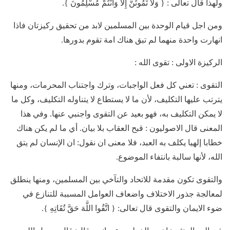
ولهذا قال تعالى : { وَلَا تَمُوتُنَّ إِلَّا وَأَنْتُمْ مُسْلِمُونَ }.
ومن اجل قيام الوحدة بين المسلمين لابد من تحقيق ركيزتان فاذا
انهارت واحدة منهما لم تبق هناك امة تقوم بدورها.
الركيزة الاولى : تقوى الله :
التقوى : تعني كل فعل الواجبات، وترك واجتناب المحرمات، ومنها
يترتب عليها التكليف، لأن ما لا يستطاع لا يتناوله التكليف، وكل ما
لا يمكن التكليف به، فهو بعيد عن التقوى واجنبي عنها. وفي هذا
المعنى قال الاصوليون : قبح العقاب بلا بيان. أي ما لم يكن هناك
خطابا إلهيا يكلف به العبد، فلا معنى ان نقول: ان الإنسان لم يتق
الله، لأنها سالبة بانتفاء الموضوع.
والتقوى تكون مقدمة للاتحاد والتآخي بين المسلمين، ومنها ينطلق
لمعالجة جذور الاختلاف واضعاف العوامل المسببة للتنازع في
ضوء الايمان والتقوى قال تعالى: { اتَّقُوا اللَّهَ حَقَّ تُقَاتِهِ }.