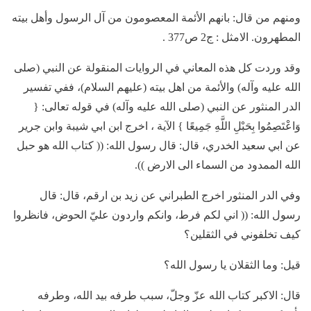
ومنهم من قال: بانهم الأئمة المعصومون من آل الرسول وأهل بيته
المطهرون. الامثل : ج2 ص377 .
وقد وردت كل هذه المعاني في الروايات المنقولة عن النبي (صلى
الله عليه وآله) والأئمة من اهل بيته (عليهم السلام)، ففي تفسير
الدر المنثور عن النبي (صلى الله عليه وآله) في قوله تعالى: {
وَاعْتَصِمُوا بِحَبْلِ اللَّهِ جَمِيعًا } الآية ، اخرج ابن ابي شيبة وابن جرير
عن ابي سعيد الخدري، قال: قال رسول الله: (( كتاب الله هو حبل
الله الممدود من السماء الى الارض )).
وفي الدر المنثور اخرج الطبراني عن زيد بن ارقم، قال: قال
رسول الله: (( اني لكم فرط، وانكم واردون عليّ الحوض، فانظروا
كيف تخلفوني في الثقلين؟
قيل: وما الثقلان يا رسول الله؟
قال: الاكبر كتاب الله عزّ وجلّ، سبب طرفه بيد الله، وطرفه