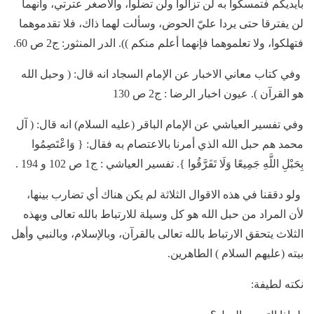
بأيديكم فتمسكوا به لن تزالوا ولن تضلوا، والاصغر عترتي، وانهما
لن يفترقا حتى يردا عليّ الحوض، وسألت لهما ذاك، فلا تقدموهما
فتهلكوا، ولا تعلموهما فإنهما أعلم منكم )). الدر المنثور: ج2 ص 60.
وفي كتاب معاني الاخبار عن الإمام السجاد انه قال: ( وحبل الله
هو القرآن ). عيون اخبار الرضا : ج2 ص 130
وفي تفسير العياشي عن الإمام الباقر (عليه السلام) انه قال: ( آل
محمد هم حبل الله الذي أمرنا بالاعتصام به فقال: { وَاعْتَصِمُوا
بِحَبْلِ اللَّهِ جَمِيعًا وَلَا تَفَرَّقُوا }. تفسير العياشي : ج1 ص 102 و 194 .
ولو دققنا في هذه الاقوال الثلاثة لم يكن هناك أي تضارب بينها،
لأن المراد من حبل الله هو كل وسيلة للارتباط بالله تعالى وبهذه
الثلاث يتحقق الارتباط بالله تعالى بالقرآن، وبالإسلام، وبالنبي وأهل
بيته (عليهم السلام ) الطاهرين.
نكته لطيفة: