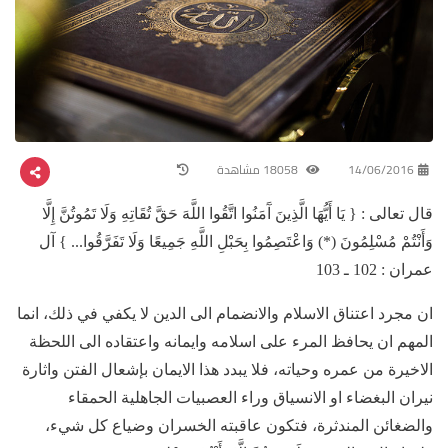
14/06/2016
18058 مشاهدة
قال تعالى : { يَا أَيُّهَا الَّذِينَ آَمَنُوا اتَّقُوا اللَّهَ حَقَّ تُقَاتِهِ وَلَا تَمُوتُنَّ إِلَّا
وَأَنْتُمْ مُسْلِمُونَ (*) وَاعْتَصِمُوا بِحَبْلِ اللَّهِ جَمِيعًا وَلَا تَفَرَّقُوا... } آل
عمران : 102 ـ 103
ان مجرد اعتناق الاسلام والانضمام الى الدين لا يكفي في ذلك، انما
المهم ان يحافظ المرء على اسلامه وايمانه واعتقاده الى اللحظة
الاخيرة من عمره وحياته، فلا يبدد هذا الايمان بإشعال الفتن واثارة
نيران البغضاء او الانسياق وراء العصبيات الجاهلية الحمقاء
والضغائن المندثرة، فتكون عاقبته الخسران وضياع كل شيء،