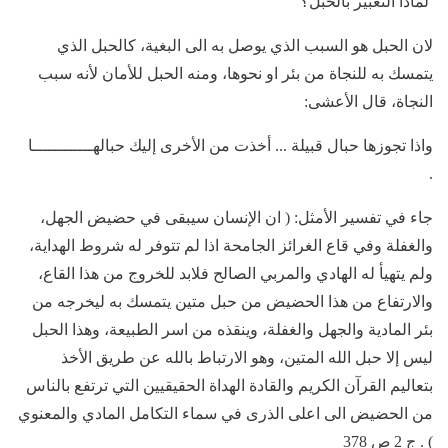
لماذا التعبير بالحبل؟
لان الحبل هو السبب الذي يوصل به الى البغية، كالحبل الذي
يتمسك به للنجاة من بئر او نحوها، ومنه الحبل للأمان لأنه سبب
النجاة، قال الأعشى:
واذا تجوزها حبال قبيلة ... أخذت من الأخرى إليك حبالهــــــــــــا
.
جاء في تفسير الأمثل: ( ان الإنسان سيبقى في حضيض الجهل،
والغفلة وفي قاع الغرائز الجامحة اذا لم تتوفر له شروط الهداية،
ولم يتهيأ له الهادي والمربي الصالح فلابد للخروج من هذا القاع،
والارتفاع من هذا الحضيض من حبل متين يتمسك به ليخرجه من
بئر المادية والجهل والغفلة، وينقذه من اسر الطبيعة، وهذا الحبل
ليس إلا حبل الله المتين، وهو الارتباط بالله عن طريق الأخذ
بتعاليم القرآن الكريم والقادة الهداة الحقيقيين التي ترتفع بالناس
من الحضيض الى اعلى الذرى في سماء التكامل المادي والمعنوي
) . ج 2 ص 378