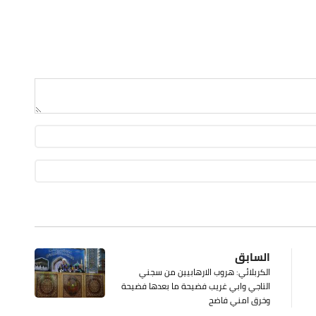
السابق
الكربلائي: هروب الارهابيين من سجني
التاجي وابي غريب فضيحة ما بعدها فضيحة
وخرق امني فاضح