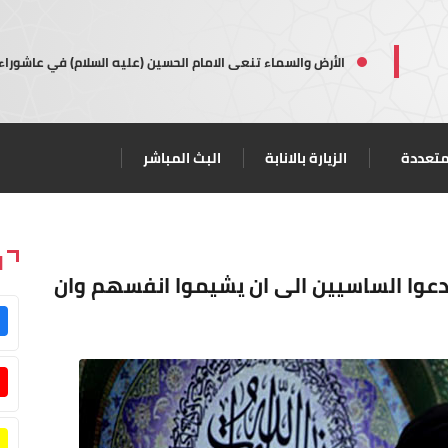
الأرض والسماء تنعى الامام الحسين (عليه السلام) في عاشوراء
متعددة
الزيارة بالانابة
البث المباشر
ا
دعوا الساسيين الى ان يشيموا انفسهم وان