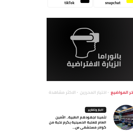
tikTok
snapchat
خر المواضيع
اختيار المحررين
الاكثر مشاهدة
اخبار وتقارير
تثمينا لجهودهم الطبية.. الأمين
العام للعتبة الحسينية يكرم نخبة من
كوادر مستشفى س...