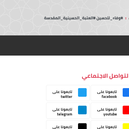
:
#وفاء_للحسين #العتبة_الحسينية_المقدسة
لتواصل الاجتماعي
تابعونا على
تابعونا على
twitter
facebook
تابعونا على
تابعونا على
telegram
youtube
تابعونا على
تابعونا على