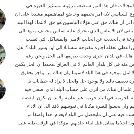
جالات فان هذا النور ستصعب رؤيته مستثيرا الغيرة في
ع السياسي لانه امر يخصهم وخاضع لمفاهيمهم مشددا على ان
الى ان هناك حق على هؤلاء الياسيين هو حق الانتماء لهذا البلد
تيبقى لان الاساس الذي نتحرك عليه اساس مختلف منوها الى
نوعة في الحديث عن الجانب الامني والمشاكل التي تصيب
ض اعطى لعقله اجازة مفتوحة متسائلا الى اين يسير البلد؟! هل
 هائلة في بلدان اخرى وجدت طريقها الى الحل ونحن رغم
ص منه في كل بلدان العالم الا في العراق .محددا ان الحل يكمن
لا امل موجود في هذا البلد لاسيما وان هناك من يتاجر بحقوق
 تعصف بالبد ولا يوجود حل والحل لا يراد له خطابات بل
م علما ان هناك من اثري على حساب البلد الذي اضحى فيه
الجريمة في البلد جريمة غير عادية ولا بد ان تكون اليقضة
 وان يجعلوا للغيرة مكانا في نفوسهم لافتا الى ان الاداء
د فيه على ان مايحصل في البلد لايخدم احدا واصفا من
 احلاما مقابل قتل ابناء جلدتهم ،مؤكدا في الوقت ذاته على