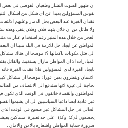
ان ظهور الصوت النشاز وطغيان الفوضى في بعض الم
نفوس المسؤولين بعيدا عن اي شكل من اشكال التنو
فقدان الغيرة عند البعض يحل الدمار وعليهم الالتفات 
ولا طائل من ان فلان يتهم فلان وفلان ينفي وهذه س
العجز من خلال هذه المنبر رغم استخدام عبارات مت
المواطن عن ايجاد حل للازمة في البلد مبينا ان البع
الى قتل مكونات باكمالها ؟! موضحا ان هناك مشاكل
المبادرات الا ان المواطن مازال يستغيث والقاتل يقت
بايجاد الغيرة لدى المسؤولين فاذا فقدت الغيرة فانه 
الانسان وينظرون بعين عوراء موضحا ان مشاكل كبيرة
بحاجة الى غيرة لانها ستدفع الى الانتصاف من الظال
المواطنون والقضاة خائفون في الوقت الذي تكون فيه 
غير عادية ايضا داعيا السياسيين الى ان يشيموا انفسهم
الحالي في حل المشاكل غير صحيح في الوقت الذي شد
يخضعون لـ(كذا وكذ) –على حد تعبيرة- مساكين يعيشون
ضرورة حماية المواطن واشعاره بالامن والامان .