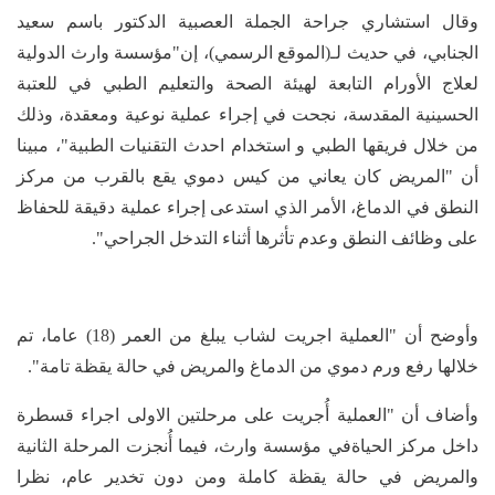
وقال استشاري جراحة الجملة العصبية الدكتور باسم سعيد
الجنابي، في حديث لـ(الموقع الرسمي)، إن"مؤسسة وارث الدولية
لعلاج الأورام التابعة لهيئة الصحة والتعليم الطبي في للعتبة
الحسينية المقدسة، نجحت في إجراء عملية نوعية ومعقدة، وذلك
من خلال فريقها الطبي و استخدام احدث التقنيات الطبية"، مبينا
أن "المريض كان يعاني من كيس دموي يقع بالقرب من مركز
النطق في الدماغ، الأمر الذي استدعى إجراء عملية دقيقة للحفاظ
على وظائف النطق وعدم تأثرها أثناء التدخل الجراحي".
‏وأوضح أن "العملية اجريت لشاب يبلغ من العمر (18) عاما، تم
خلالها رفع ورم دموي من الدماغ والمريض في حالة يقظة تامة".
‏وأضاف أن "العملية أُجريت على مرحلتين الاولى اجراء قسطرة
داخل مركز الحياةفي مؤسسة وارث، فيما أُنجزت المرحلة الثانية
والمريض في حالة يقظة كاملة ومن دون تخدير عام، نظرا