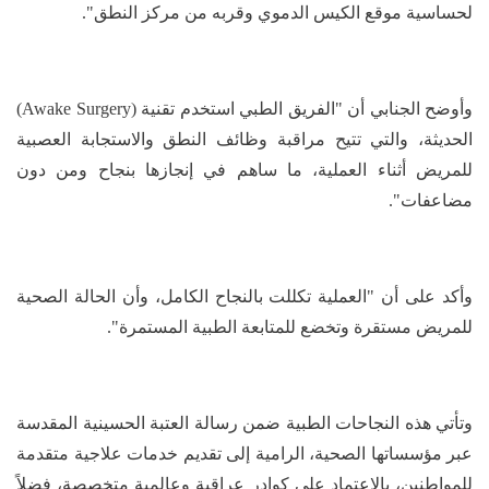
لحساسية موقع الكيس الدموي وقربه من مركز النطق".
‏وأوضح الجنابي أن "الفريق الطبي استخدم تقنية (Awake Surgery)
الحديثة، والتي تتيح مراقبة وظائف النطق والاستجابة العصبية
للمريض أثناء العملية، ما ساهم في إنجازها بنجاح ومن دون
مضاعفات".
‏وأكد على أن "العملية تكللت بالنجاح الكامل، وأن الحالة الصحية
للمريض مستقرة وتخضع للمتابعة الطبية المستمرة".
‏وتأتي هذه النجاحات الطبية ضمن رسالة العتبة الحسينية المقدسة
عبر مؤسساتها الصحية، الرامية إلى تقديم خدمات علاجية متقدمة
للمواطنين، بالاعتماد على كوادر عراقية وعالمية متخصصة، فضلاً