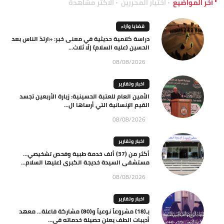
آخر المواضيع
اختيار المحررين
الاكثر مشاهدة
قضايا وآراء
دراسة كلامية حديثية في معنى خبر: «ارتدّ الناس بعد
الحسين (عليه السلام) إلّا ثلاث...
08/08/2026
اخبار وتقارير
الأمين العام للعتبة الحسينية: زيارة الأربعين تجسد
القيم الإنسانية التي أرساها ال...
08/08/2026
اخبار وتقارير
أكثر من (37) ألف خدمة طبية وفحص تشخيصي…
مستشفى السيدة خديجة الكبرى (عليها السلام...
08/08/2026
اخبار وتقارير
بـ(18) مشروعاً نوعياً و(80) مشاركة فاعلة… معهد
أديبات الطف يعلن حصيلة خدماته في...