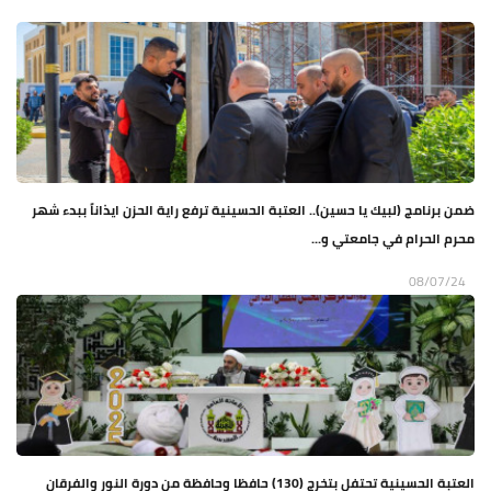
ضمن برنامج (لبيك يا حسين).. العتبة الحسينية ترفع راية الحزن ايذاناً ببدء شهر
محرم الحرام في جامعتي و...
08/07/24
العتبة الحسينية تحتفل بتخرج (130) حافظا وحافظة من دورة النور والفرقان