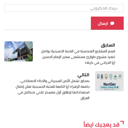
ارسال
السابق
قسم المشاريع الهندسية في العتبة الحسينية يواصل
تنفيذ مشروع طوارئ مستشفى سفير الإمام الحسين
(ع) الجراحي في كربلاء
التالي
بمحاور تشمل الأمن السيبراني والذكاء الاصطناعي..
جامعة الزهراء (ع) التابعة للعتبة الحسينية تعلن إكمال
استعداداتها لإطلاق أول معسكر تقني متكامل في
العراق
قد يعجبك ايضاً