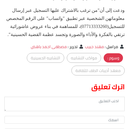
ودعت إلى أن"من ترغب بالاشتراك عليها التسجيل عبر إرسال
معلوماتهن الشخصية عبر تطبيق "واتساب" على الرقم المخصص
للتسجيل(07713333260)، للمساهمة في بناء عروض عاشورائية
ترتقي بالفكرة والأداء والصورة وتجسد عظمة القضية الحسينية".
مراسل
:
مهند حبيب
تحرير
:
مصطفى احمد باهض
وسوم :
مواكب التشابيه
التشابيه الحسينية
معهد أديبات الطف للثقافة
اترك تعليق