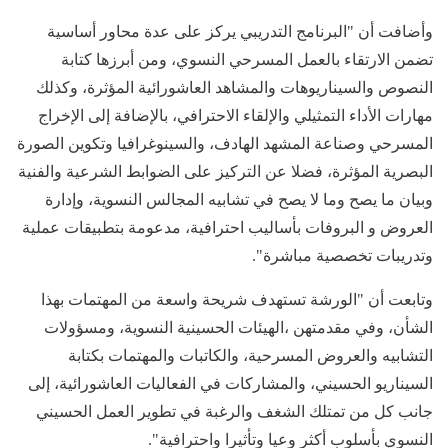
وأضافت أن "البرنامج التدريبي يركز على عدة محاور أساسية
تضمن الارتقاء بالعمل المسرحي النسوي، ومن أبرزها كتابة
النصوص والسيناريوهات والمشاهد العاشورائية المؤثرة، وكذلك
مهارات الأداء التمثيلي والإلقاء الاحترافي، بالإضافة إلى الإخراج
المسرحي وصناعة المشهد الهادف، والسينوغرافيا وتكوين الصورة
البصرية المؤثرة، فضلا عن التركيز على الضوابط الشرعية والفنية
وبيان ما يصح وما لا يصح في تشابيه المجالس النسوية، وإدارة
العروض و البروفات بأساليب احترافية، مدعومة بتطبيقات عملية
وتدريبات تخصصية مباشرة".
وتابعت أن "الورشة تستهدف شريحة واسعة من المهتمات بهذا
الشأن، وفي مقدمتهن ،الهيئات الحسينية النسوية، ومسؤولات
التشابيه والعروض المسرحية، والكاتبات والمهتمات بكتابة
السيناريو الحسيني، والمشاركات في الفعاليات العاشورائية، إلى
جانب كل من تمتلك الشغف والرغبة في تطوير العمل الحسيني
النسوي بأسلوب أكثر وعيا وتأثيرا واحترافية".