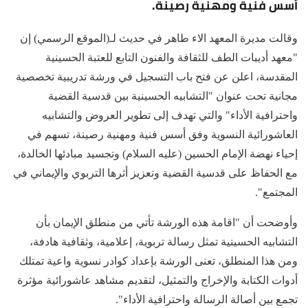
أسس فنية ومهنية رصينة.
وقالت مديرة المعهد الاء طاهر في حديث لـ(الموقع الرسمي) إن
"معهد أديبات الطف للثقافة والفنون التابع للعتبة الحسينية
المقدسة، اعلن عن فتح باب التسجيل في ورشة تدريبية تخصصية
مجانية تحت عنوان "التشابيه الحسينية بين قدسية القضية
واحترافية الأداء" والتي تهدف إلى تطوير العروض والتشابيه
العاشورائية النسوية وفق أسس فنية ومهنية رصينة، تسهم في
إحياء نهضة الإمام الحسين (عليه السلام) وتجسيد مبادئها الخالدة،
مع الحفاظ على قدسية القضية وتعزيز أثرها التربوي والإيماني في
المجتمع".
وأوضحت أن "اقامة هذه الورشة تأتي من منطلق الإيمان بأن
التشابيه الحسينية تمثل رسالة تربوية، إعلامية، وثقافية هادفة،
ومن هذا المنطلق، تعنى الورشة بإعداد كوادر نسوية واعية تمتلك
أدوات الكتابة والإخراج والتمثيل، لتقديم مشاهد عاشورائية مؤثرة
تجمع بين أصالة الرسالة واحترافية الأداء".