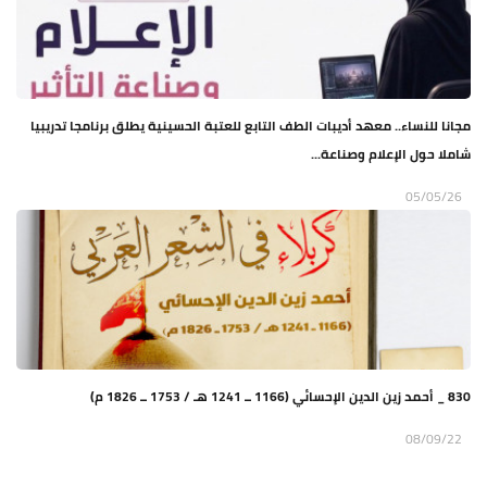
مجانا للنساء.. معهد أديبات الطف التابع للعتبة الحسينية يطلق برنامجا تدريبيا
شاملا حول الإعلام وصناعة...
05/05/26
830 _ أحمد زين الدين الإحسائي (1166 ــ 1241 هـ / 1753 ــ 1826 م)
08/09/22