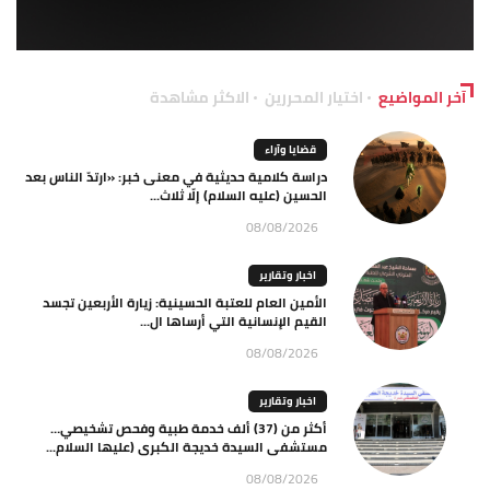
آخر المواضيع
اختيار المحررين
الاكثر مشاهدة
قضايا وآراء
دراسة كلامية حديثية في معنى خبر: «ارتدّ الناس بعد
الحسين (عليه السلام) إلّا ثلاث...
08/08/2026
اخبار وتقارير
الأمين العام للعتبة الحسينية: زيارة الأربعين تجسد
القيم الإنسانية التي أرساها ال...
08/08/2026
اخبار وتقارير
أكثر من (37) ألف خدمة طبية وفحص تشخيصي…
مستشفى السيدة خديجة الكبرى (عليها السلام...
08/08/2026