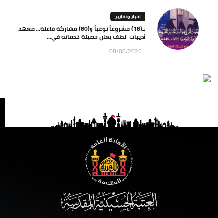
اخبار وتقارير
بـ(18) مشروعاً نوعياً و(80) مشاركة فاعلة… معهد
أديبات الطف يعلن حصيلة خدماته في...
08/08/2026