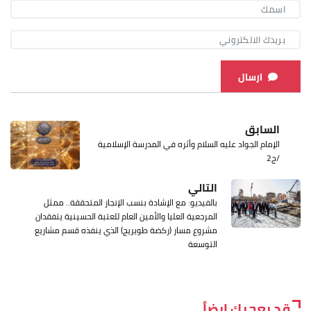
ارسال
السابق
الإمام الجواد عليه السلام وأثره في المدرسة الإسلامية
/ج2
التالي
بالفيديو: مع الإشادة بنسب الإنجاز المتحققة.. ممثل
المرجعية العليا والأمين العام للعتبة الحسينية يتفقدان
مشروع مسار (ركضة طويريج) الذي ينفذه قسم مشاريع
التوسعة
قد يعجبك ايضاً