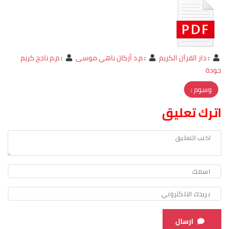
:
دار القرآن الكريم
:
م.د أركان ناهي موسى
:
م.م ناجح كریم
جودة
وسوم :
اترك تعليق
ارسال