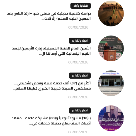
قضايا وآراء
دراسة كلامية حديثية في معنى خبر: «ارتدّ الناس بعد
الحسين (عليه السلام) إلّا ثلاث...
08/08/2026
اخبار وتقارير
الأمين العام للعتبة الحسينية: زيارة الأربعين تجسد
القيم الإنسانية التي أرساها ال...
08/08/2026
اخبار وتقارير
أكثر من (37) ألف خدمة طبية وفحص تشخيصي…
مستشفى السيدة خديجة الكبرى (عليها السلام...
08/08/2026
اخبار وتقارير
بـ(18) مشروعاً نوعياً و(80) مشاركة فاعلة… معهد
أديبات الطف يعلن حصيلة خدماته في...
08/08/2026