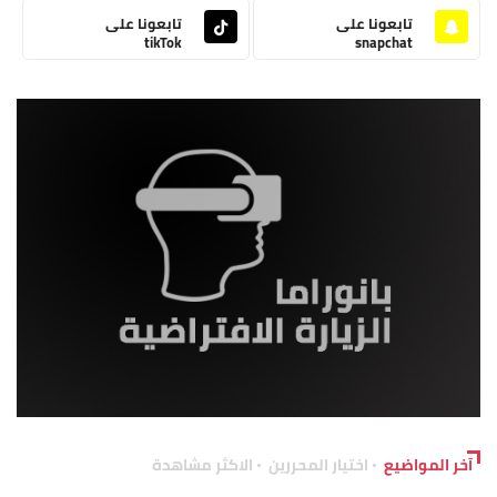
تابعونا على
تابعونا على
tikTok
snapchat
آخر المواضيع
اختيار المحررين
الاكثر مشاهدة