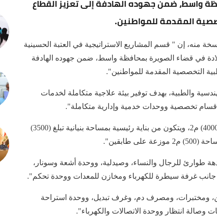
ة واسط، ضمن جهوده الهادفة إلى تعزيز القطاع
صصية المقدمة للمواطنين.
 منه، إن " قسم المشاريع الاستراتيجية في العتبة الحسينية
دة في قضاء الصويرة بمحافظة واسط، ضمن جهوده الهادفة
ية التخصصية المقدمة للمواطنين".
سية والطبية، بهدف توفير بيئة علاجية متكاملة لخدمات
بأقسام تخصصية ووحدات خدمية وإدارية متكاملة".
وأضاف أن "المشروع شيد على مساحة كلية بلغت (4000) م2، ويتكون من بناية رئيسية بمساحة بنيانية تبلغ (3500)
ردهة طوارئ للرجال والنساء، وصيدلية، ووحدة أشعة وسونار،
انب غرفة سيطرة للكهرباء ومخازن للمعدات ووحدة تحكم".
لأول يضم (9) ردهات للراقدين، ومختبرات، ومصرف دم، وغرف تبديل، ووحدة استراحة
ت وصالة انتظار ووحدة الاتصالات والكهرباء".