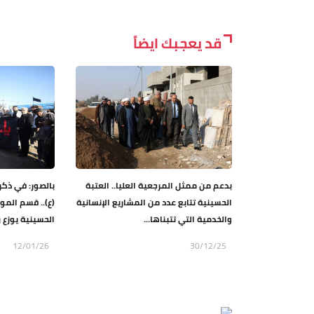
قد يعجبك ايضاً
بدعم من ممثل المرجعية العليا.. العتبة
بالصور: في ذكر
الحسينية تتابع عدد من المشاريع الإنسانية
(ع).. قسم المو
والخدمية التي تتبناها...
الحسينية يوزع ر
12/01/26
30/12/25