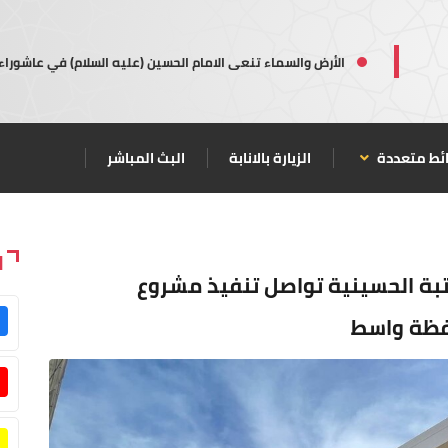
الأرض والسماء تنعى الامام الحسين (عليه السلام) في عاشوراء
ئط متعددة
الزيارة بالانابة
البث المباشر
ا
بة الحسينية تواصل تنفيذ مشروع
فظة واسط