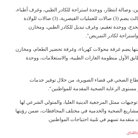
اني يحتوي على (16) ردهة للراقدين، وصالة انتظار، ووحدة استراحة للكادر الطبي، وغرف أطباء،
ووحدة الاتصالات والكهرباء"، لافتا إلى أن "الطابق الثالث يضم (3) صالات للعمليات القيصرية، (3) صالات للولادة
 للخدج، ووحدة تعقيم، وغرف تبديل للكادر الطبي، ومخازن
واستراحة لكادر التمريض".
 منها يضم غرفة محولات كهرباء، وغرفة تحضير الطعام، ومخازن
طابق الأول منظومة الغازات الطبية، والاستعلامات، ووحدة
لقطاع الصحي في قضاء الصويرة، من خلال توفير خدمات
مستوى الرعاية الصحية المقدمة للمواطنين".
وجيهات ممثل المرجعية الدينية العليا، والمتولي الشرعي لها
المشاريع الصحية والخدمية في مختلف المحافظات، ضمن رؤيتها
ات متقدمة تسهم في تلبية احتياجات المواطنين.
باهض