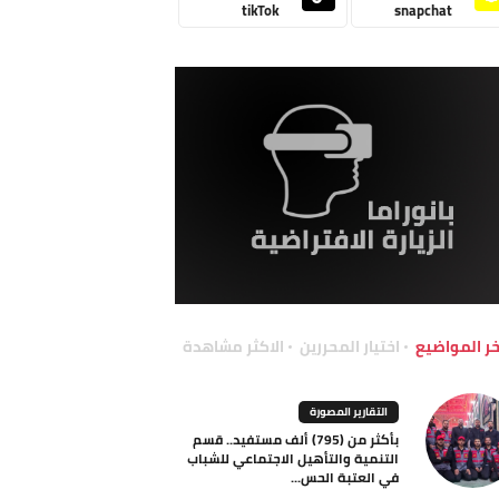
tikTok
snapchat
خر المواضيع
اختيار المحررين
الاكثر مشاهدة
التقارير المصورة
بأكثر من (795) ألف مستفيد.. قسم
التنمية والتأهيل الاجتماعي للشباب
في العتبة الحس...