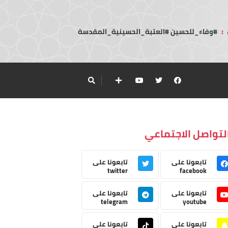
:
#وفاء_للحسين #العتبة_الحسينية_المقدسة
لتواصل الاجتماعي
تابعونا على
تابعونا على
twitter
facebook
تابعونا على
تابعونا على
telegram
youtube
تابعونا على
تابعونا على