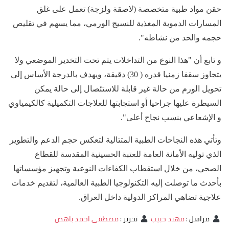
حقن مواد طبية متخصصة (لاصقة ولزجة) تعمل على غلق
المسارات الدموية المغذية للنسيج الورمي، مما يسهم في تقليص
حجمه والحد من نشاطه".
و تابع أن "هذا النوع من التداخلات يتم تحت التخدير الموضعي ولا
يتجاوز سقفا زمنيا قدره ( 30) دقيقة، ويهدف بالدرجة الأساس إلى
تحويل الورم من حالة غير قابلة للاستئصال إلى حالة يمكن
السيطرة عليها جراحيا أو استجابتها للعلاجات التكميلية كالكيمياوي
و الإشعاعي بنسب نجاح أعلى".
وتأتي هذه النجاحات الطبية المتتالية لتعكس حجم الدعم والتطوير
الذي توليه الأمانة العامة للعتبة الحسينية المقدسة للقطاع
الصحي، من خلال استقطاب الكفاءات النوعية وتجهيز مؤسساتها
بأحدث ما توصلت إليه التكنولوجيا الطبية العالمية، لتقديم خدمات
علاجية تضاهي المراكز الدولية داخل العراق.
مراسل
:
مهند حبيب
تحرير
:
مصطفى احمد باهض