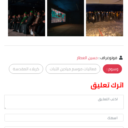
فوتوغراف
:
حسين العطار
وسوم :
فعاليات موسم ميادين الثبات
كربلاء المقدسة
اترك تعليق