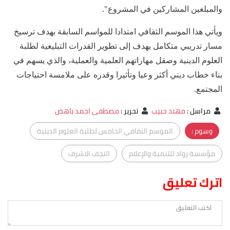
والمبلغين المشاركين في المشروع".
ويأتي هذا الموسم الثقافي امتدادا للمواسم السابقة بهدف ترسيخ
مسار تدريبي متكامل يهدف إلى تطوير القدرات التبليغية لطلبة
العلوم الدينية وصقل مهاراتهم العلمية والعملية، والذي يسهم في
بناء خطاب ديني أكثر وعيا وتأثيرا وقدره على ملامسة احتياجات
المجتمع.
مراسل
:
مهند حبيب
تحرير
:
مصطفى احمد باهض
وسوم :
الموسم الثقافي الخامس لطلبة العلوم الدينية
مؤسسة رواد للتنمية والإعلام
النجف الاشرف
اترك تعليق