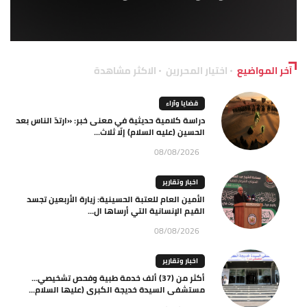
آخر المواضيع
اختيار المحررين
الاكثر مشاهدة
قضايا وآراء
دراسة كلامية حديثية في معنى خبر: «ارتدّ الناس بعد
الحسين (عليه السلام) إلّا ثلاث...
08/08/2026
اخبار وتقارير
الأمين العام للعتبة الحسينية: زيارة الأربعين تجسد
القيم الإنسانية التي أرساها ال...
08/08/2026
اخبار وتقارير
أكثر من (37) ألف خدمة طبية وفحص تشخيصي…
مستشفى السيدة خديجة الكبرى (عليها السلام...