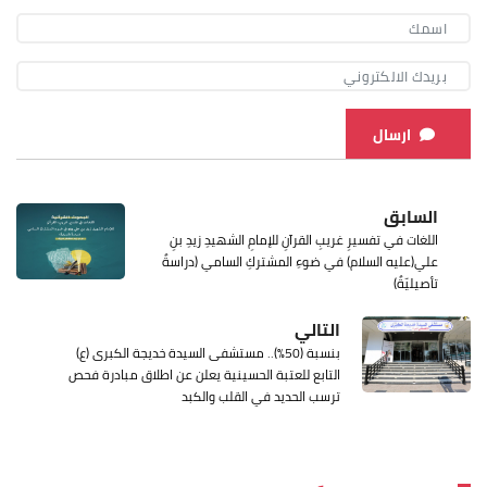
ارسال
السابق
اللغات في تفسيرِ غريبِ القرآنِ للإمامِ الشهيدِ زيدِ بنِ
علي(عليه السلام) في ضوءِ المشتركِ السامي (دراسةٌ
تأصيليّةٌ)
التالي
بنسبة (50%).. مستشفى السيدة خديجة الكبرى (ع)
التابع للعتبة الحسينية يعلن عن اطلاق مبادرة فحص
ترسب الحديد في القلب والكبد