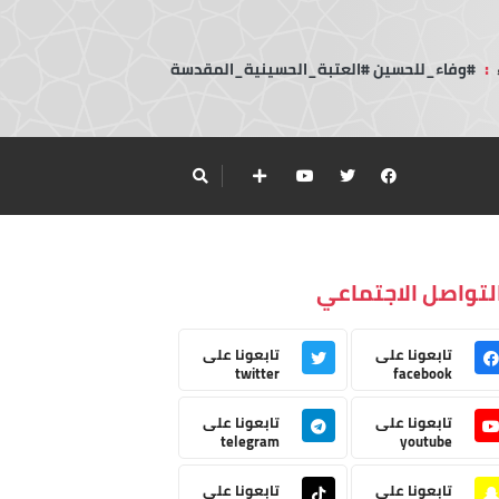
:
#وفاء_للحسين #العتبة_الحسينية_المقدسة
لتواصل الاجتماعي
تابعونا على
تابعونا على
twitter
facebook
تابعونا على
تابعونا على
telegram
youtube
تابعونا على
تابعونا على