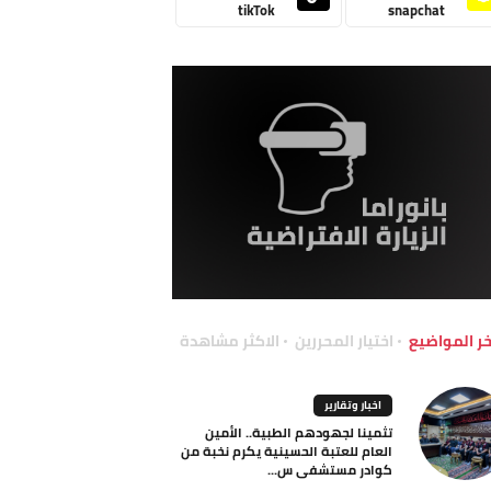
tikTok
snapchat
خر المواضيع
اختيار المحررين
الاكثر مشاهدة
اخبار وتقارير
تثمينا لجهودهم الطبية.. الأمين
العام للعتبة الحسينية يكرم نخبة من
كوادر مستشفى س...