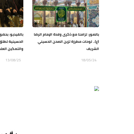
بالصور: تزامنا مع ذكرى ولادة الإمام الرضا
بالفيديو: بحضور
(ع).. لوحات مطرزة تزين الصحن الحسيني
الحسينية تطلق 
الشريف
والتمكين العل
13/08/25
18/05/24