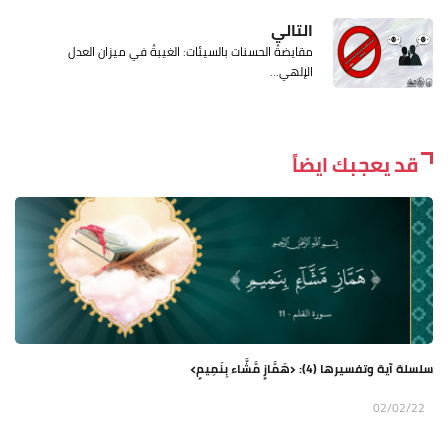
التالي
مقايضةُ الحسنات بالسيئات: الغيبةُ في ميزان العدل
الإلهي...
قد يعجبك ايضاً
سلسلة آية وتفسيرها (4): ﴿هَمَّازٍ مَّشَّاء بِنَمِيمٍ﴾
02/02/22