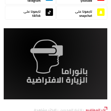
telegram
youtube
تابعونا على
تابعونا على
tikTok
snapchat
آخر المواضيع
اختيار المحررين
الاكثر مشاهدة