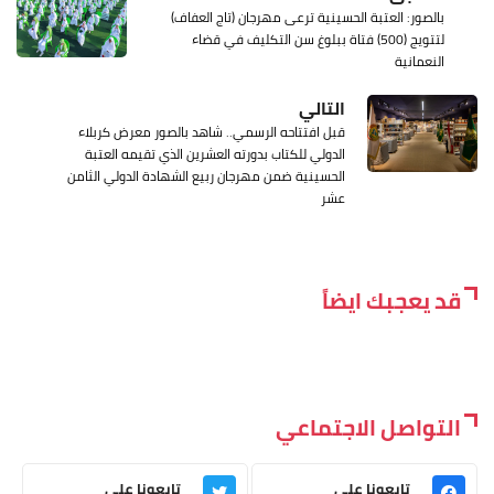
بالصور: العتبة الحسينية ترعى مهرجان (تاج العفاف)
لتتويج (500) فتاة ببلوغ سن التكليف في قضاء
النعمانية
التالي
قبل افتتاحه الرسمي.. شاهد بالصور معرض كربلاء
الدولي للكتاب بدورته العشرين الذي تقيمه العتبة
الحسينية ضمن مهرجان ربيع الشهادة الدولي الثامن
عشر
قد يعجبك ايضاً
التواصل الاجتماعي
تابعونا على
تابعونا على