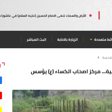
الأرض والسماء تنعى الامام الحسين (عليه السلام) في عاشوراء
ئط متعددة
الزيارة بالانابة
البث المباشر
مقدسة
ا
ية… مركز اصحاب الكساء (ع) يؤسس