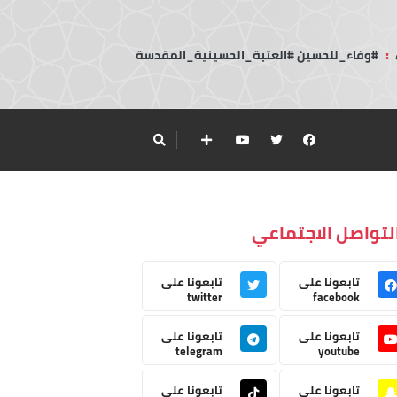
:
#وفاء_للحسين #العتبة_الحسينية_المقدسة
لتواصل الاجتماعي
تابعونا على
تابعونا على
twitter
facebook
تابعونا على
تابعونا على
telegram
youtube
تابعونا على
تابعونا على