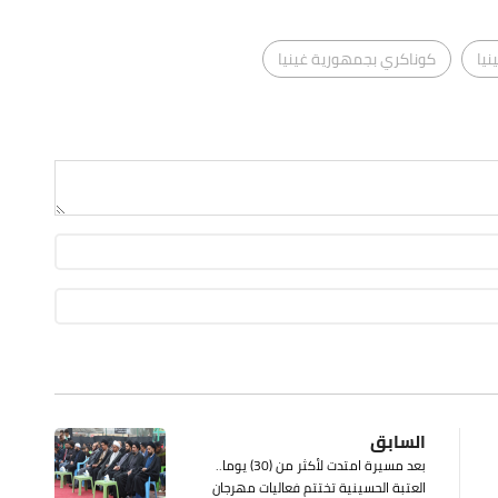
يا
كوناكري بجمهورية غينيا
السابق
بعد مسيرة امتدت لأكثر من (30) يوما..
العتبة الحسينية تختتم فعاليات مهرجان