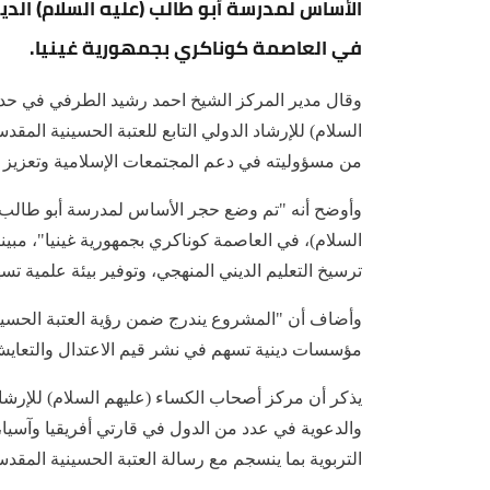
الأساس لمدرسة أبو طالب (عليه السلام) الدي
في العاصمة كوناكري بجمهورية غينيا.
وقال مدير المركز الشيخ احمد رشيد الطرفي في حدي
السلام) للإرشاد الدولي التابع للعتبة الحسينية المقد
من مسؤوليته في دعم المجتمعات الإسلامية وتعزيز البني
وأوضح أنه "تم وضع حجر الأساس لمدرسة أبو طالب (ع
السلام)، في العاصمة كوناكري بجمهورية غينيا"، مب
ترسيخ التعليم الديني المنهجي، وتوفير بيئة علمية تس
وأضاف أن "المشروع يندرج ضمن رؤية العتبة الحسينية
مؤسسات دينية تسهم في نشر قيم الاعتدال والتعايش،
يذكر أن مركز أصحاب الكساء (عليهم السلام) للإرشاد
والدعوية في عدد من الدول في قارتي أفريقيا وآسيا
التربوية بما ينسجم مع رسالة العتبة الحسينية المقدسة