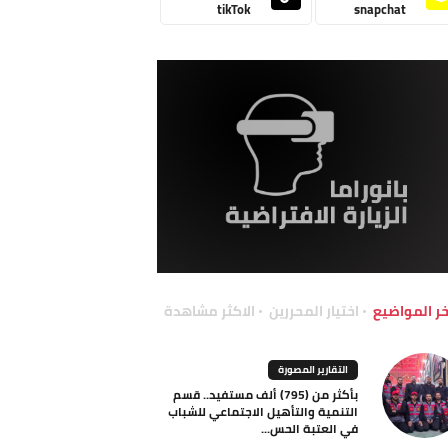
tikTok
snapchat
خر المواضيع
اختيار المحررين
الاكثر مشاهدة
التقارير المصورة
بأكثر من (795) ألف مستفيد.. قسم
التنمية والتأهيل الاجتماعي للشباب
في العتبة الحس...