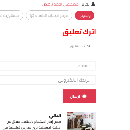
تحرير
:
مصطفى احمد باهض
وسوم :
مركز اصحاب الكساء (ع)
جمهورية غين
اترك تعليق
ارسال
التالي
ضمن إطار الاهتمام بالأيتام… ممثل عن
العتبة الحسينية يزور مدارس تعليمية في