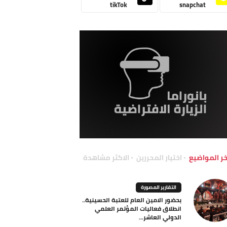
tikTok
snapchat
خر المواضيع
اختيار المحررين
الاكثر مشاهدة
التقارير المصورة
بحضور الامين العام للعتبة الحسينية..
انطلاق فعاليات المؤتمر العلمي
الدولي العاشر...