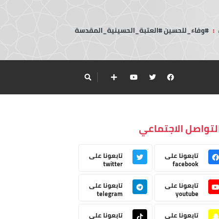
:
#وفاء_للحسين #العتبة_الحسينية_المقدسة
لتواصل الاجتماعي
تابعونا على
تابعونا على
twitter
facebook
تابعونا على
تابعونا على
telegram
youtube
تابعونا على
تابعونا على