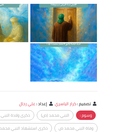
تصميم
:
كرار الياسري
إعداد
:
علي رحال
وسوم :
النبي محمد (ص)
ذكرى ولادة النبي
وفاة النبي محمد ص
ذكرى استشهاد النبي محمد 