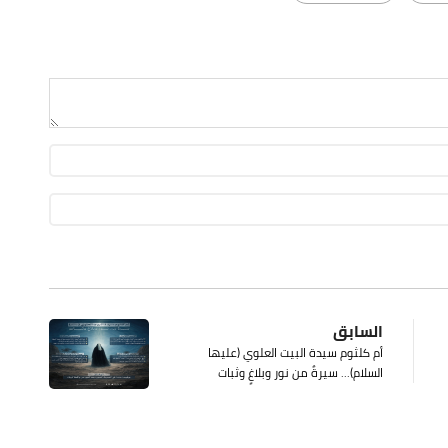
السابق
أم كلثوم سيدة البيت العلوي (عليها
السلام)... سيرةٌ من نور وبلاغٍ وثبات