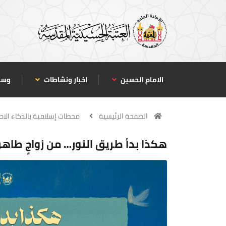
الامام الحسين
اخبار ونشاطات
وسا
الصفحة الرئيسية
محطات إسلامية بالذكاء الا
هكذا بدأ طريق النور… من زواجٍ طاهر 