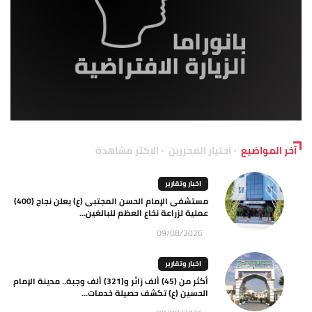
آخر المواضيع
اختيار المحررين
الاكثر مشاهدة
اخبار وتقارير
مستشفى الإمام الحسن المجتبى (ع) يعلن نجاح (400)
عملية لزراعة نخاع العظم للبالغين...
09/08/2026
اخبار وتقارير
أكثر من (45) ألف زائر و(321) ألف وجبة.. مدينة الإمام
الحسين (ع) تكشف حصيلة خدمات...