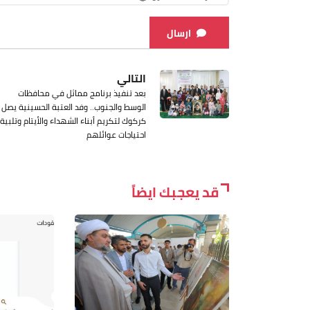
ارسال
التالي
بعد تنفيذ برنامج مماثل في محافظات
الوسط والجنوب.. وفد العتبة الحسينية يصل
كركوك لتكريم أبناء الشهداء والأيتام وتلبية
احتياجات عوائلهم
قد يعجبك ايضاً