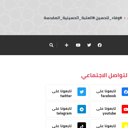
:
#وفاء_للحسين #العتبة_الحسينية_المقدسة
لتواصل الاجتماعي
تابعونا على
تابعونا على
twitter
facebook
تابعونا على
تابعونا على
telegram
youtube
تابعونا على
تابعونا على