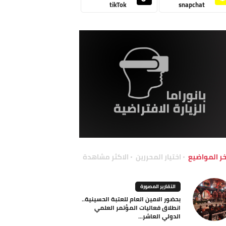
tikTok
snapchat
خر المواضيع
اختيار المحررين
الاكثر مشاهدة
التقارير المصورة
بحضور الامين العام للعتبة الحسينية..
انطلاق فعاليات المؤتمر العلمي
الدولي العاشر...