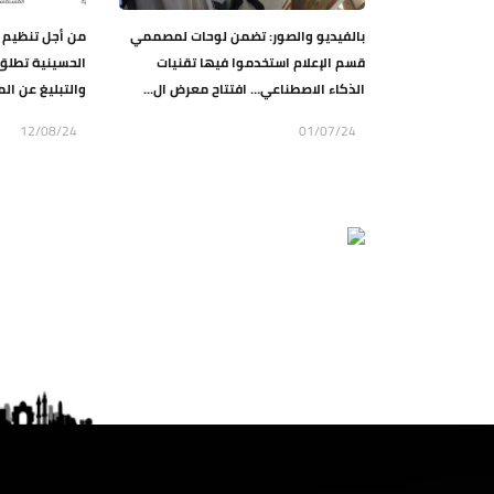
بالفيديو والصور: تضمن لوحات لمصممي
من أجل تنظيم ش
قسم الإعلام استخدموا فيها تقنيات
الحسينية تطلق 
الذكاء الاصطناعي… افتتاح معرض ال...
والتبليغ عن ال
12/08/24
01/07/24