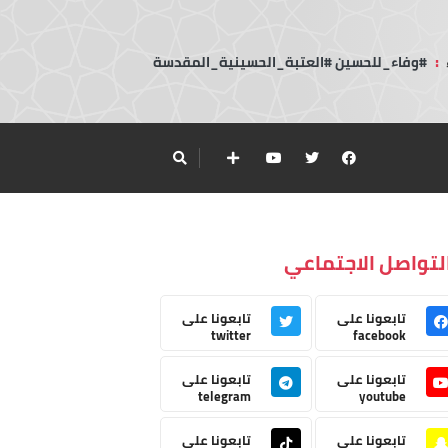
:
#وفاء_للحسين #العتبة_الحسينية_المقدسة
لتواصل الاجتماعي
تابعونا على
تابعونا على
twitter
facebook
تابعونا على
تابعونا على
telegram
youtube
تابعونا على
تابعونا على