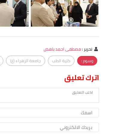
تحرير
:
مصطفى احمد باهض
وسوم :
كلية الطب
جامعة الزهراء (ع)
اترك تعليق