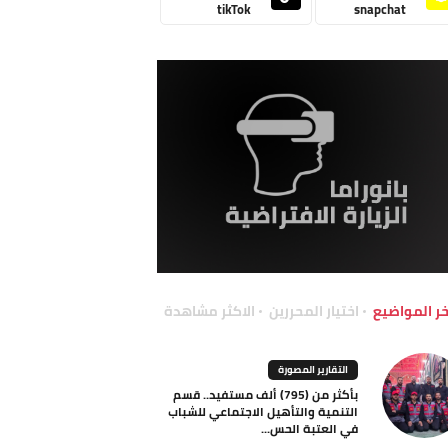
tikTok
snapchat
خر المواضيع
اختيار المحررين
الاكثر مشاهدة
التقارير المصورة
بأكثر من (795) ألف مستفيد.. قسم
التنمية والتأهيل الاجتماعي للشباب
في العتبة الحس...