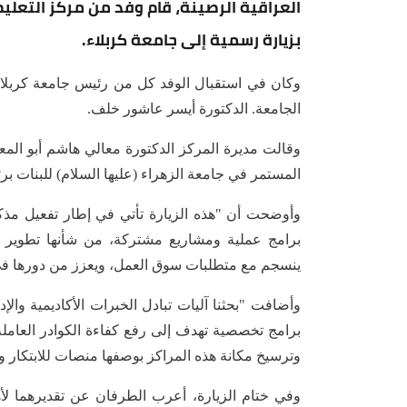
العراقية الرصينة، قام وفد من مركز التعليم
بزيارة رسمية إلى جامعة كربلاء.
وكان في استقبال الوفد كل من رئيس جامعة كربلاء
الجامعة. الدكتورة أيسر عاشور خلف.
وقالت مديرة المركز الدكتورة معالي هاشم أبو المع
المستمر في جامعة الزهراء (عليها السلام) للبنات برئ
وأوضحت أن "هذه الزيارة تأتي في إطار تفعيل مذكرة
برامج عملية ومشاريع مشتركة، من شأنها تطوير عم
ينسجم مع متطلبات سوق العمل، ويعزز من دورها في خ
وأضافت "بحثنا آليات تبادل الخبرات الأكاديمية وا
برامج تخصصية تهدف إلى رفع كفاءة الكوادر العاملة
وترسيخ مكانة هذه المراكز بوصفها منصات للابتكار وا
وفي ختام الزيارة، أعرب الطرفان عن تقديرهما لأه