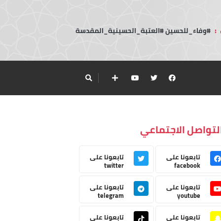
:
#وفاء_للحسين #العتبة_الحسينية_المقدسة
لتواصل الاجتماعي
تابعونا على
تابعونا على
twitter
facebook
تابعونا على
تابعونا على
telegram
youtube
تابعونا على
تابعونا على