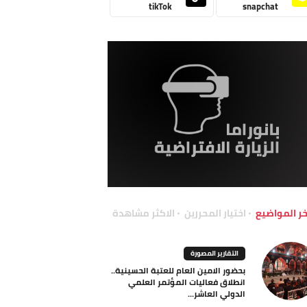
tikTok
snapchat
خر المواضيع
اختيار المحررين
الاكثر مشاهدة
التقارير المصورة
بحضور الامين العام للعتبة الحسينية..
انطلاق فعاليات المؤتمر العلمي
الدولي العاشر...