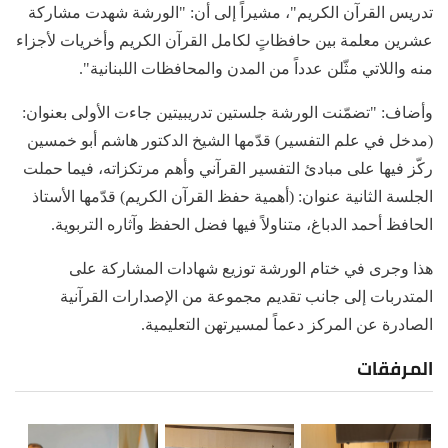
تدريس القرآن الكريم"، مشيراً إلى أن: "الورشة شهدت مشاركة
عشرين معلمة بين حافظاتٍ لكامل القرآن الكريم وأخريات لأجزاء
منه واللاتي مثّلن عدداً من المدن والمحافظات اللبنانية".
وأضاف: "تضمّنت الورشة جلستين تدريبيتين جاءت الأولى بعنوان:
(مدخل في علم التفسير) قدّمها الشيخ الدكتور هاشم أبو خمسين
ركّز فيها على مبادئ التفسير القرآني وأهم مرتكزاته، فيما حملت
الجلسة الثانية عنوان: (أهمية حفظ القرآن الكريم) قدّمها الأستاذ
الحافظ أحمد الدباغ، متناولاً فيها فضل الحفظ وآثاره التربوية.
هذا وجرى في ختام الورشة توزيع شهادات المشاركة على
المتدربات إلى جانب تقديم مجموعة من الإصدارات القرآنية
الصادرة عن المركز دعماً لمسيرتهن التعليمية.
المرفقات